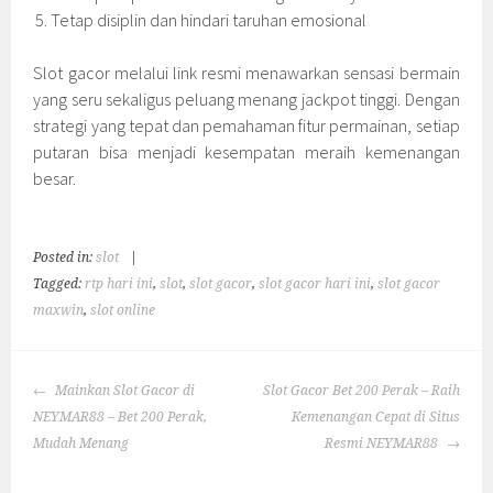
Tetap disiplin dan hindari taruhan emosional
Slot gacor melalui link resmi menawarkan sensasi bermain
yang seru sekaligus peluang menang jackpot tinggi. Dengan
strategi yang tepat dan pemahaman fitur permainan, setiap
putaran bisa menjadi kesempatan meraih kemenangan
besar.
Posted in:
slot
|
Tagged:
rtp hari ini
,
slot
,
slot gacor
,
slot gacor hari ini
,
slot gacor
maxwin
,
slot online
POST
Mainkan Slot Gacor di
Slot Gacor Bet 200 Perak – Raih
NAVIGATION
NEYMAR88 – Bet 200 Perak,
Kemenangan Cepat di Situs
Mudah Menang
Resmi NEYMAR88