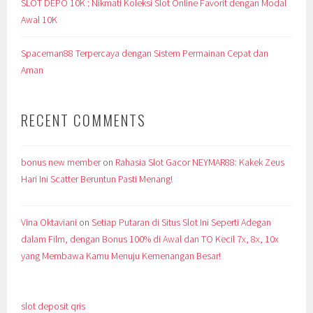
SLOT DEPO 10K : Nikmati Koleksi Slot Online Favorit dengan Modal
Awal 10K
Spaceman88 Terpercaya dengan Sistem Permainan Cepat dan
Aman
RECENT COMMENTS
bonus new member
on
Rahasia Slot Gacor NEYMAR88: Kakek Zeus
Hari Ini Scatter Beruntun Pasti Menang!
Vina Oktaviani
on
Setiap Putaran di Situs Slot Ini Seperti Adegan
dalam Film, dengan Bonus 100% di Awal dan TO Kecil 7x, 8x, 10x
yang Membawa Kamu Menuju Kemenangan Besar!
slot deposit qris