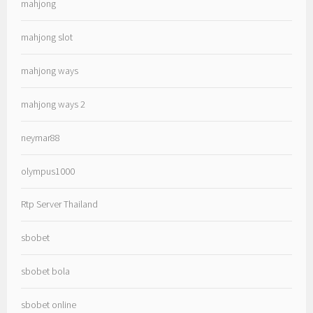
mahjong
mahjong slot
mahjong ways
mahjong ways 2
neymar88
olympus1000
Rtp Server Thailand
sbobet
sbobet bola
sbobet online