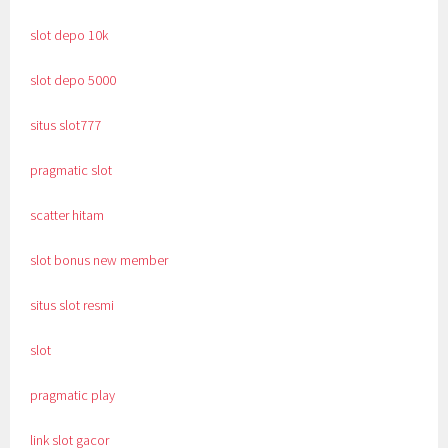
slot depo 10k
slot depo 5000
situs slot777
pragmatic slot
scatter hitam
slot bonus new member
situs slot resmi
slot
pragmatic play
link slot gacor