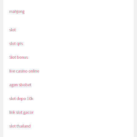
mahjong
slot
slot qris
Slot bonus
live casino online
agen sbobet
slot depo 10k
link slot gacor
slot thailand