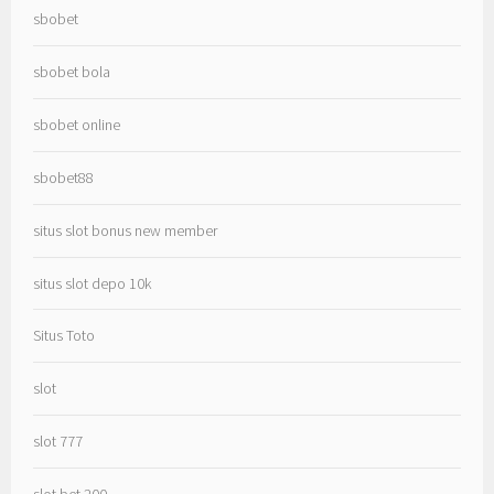
sbobet
sbobet bola
sbobet online
sbobet88
situs slot bonus new member
situs slot depo 10k
Situs Toto
slot
slot 777