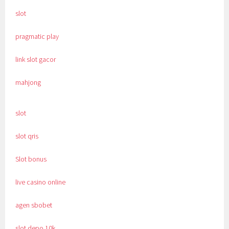
slot
pragmatic play
link slot gacor
mahjong
slot
slot qris
Slot bonus
live casino online
agen sbobet
slot depo 10k