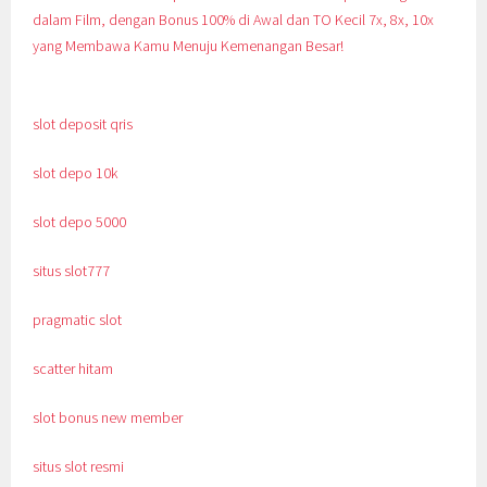
dalam Film, dengan Bonus 100% di Awal dan TO Kecil 7x, 8x, 10x
yang Membawa Kamu Menuju Kemenangan Besar!
slot deposit qris
slot depo 10k
slot depo 5000
situs slot777
pragmatic slot
scatter hitam
slot bonus new member
situs slot resmi