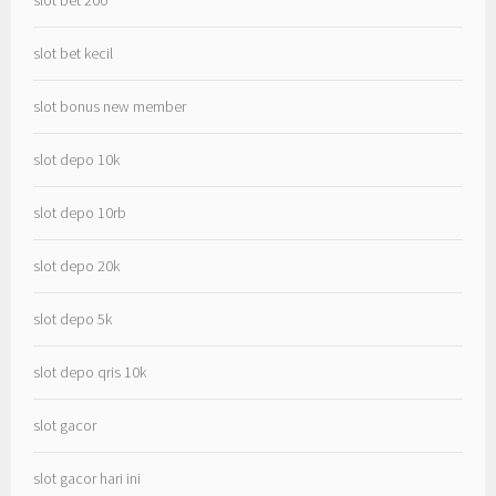
slot bet 200
slot bet kecil
slot bonus new member
slot depo 10k
slot depo 10rb
slot depo 20k
slot depo 5k
slot depo qris 10k
slot gacor
slot gacor hari ini