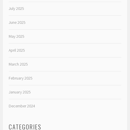
July 2025
June 2025
May 2025
April 2025
March 2025
February 2025
January 2025
December 2024
CATEGORIES