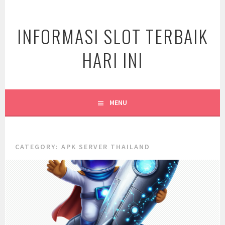
Skip
to
INFORMASI SLOT TERBAIK
content
HARI INI
MENU
CATEGORY:
APK SERVER THAILAND