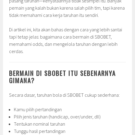
pasang taruhan—kenyataannya tidak sesimpel itu. Banyak
pemain yang kalah bukan karena salah pilih tim, tapi karena
tidak memahami cara kerja taruhan itu sendiri.
Di artikel ini, kita akan bahas dengan cara yang lebih santai
tapi tetap jelas: bagaimana cara bermain di SBOBET,
memahami odds, dan mengelola taruhan dengan lebih
cerdas.
BERMAIN DI SBOBET ITU SEBENARNYA
GIMANA?
Secara dasar, taruhan bola di SBOBET cukup sederhana:
Kamu pilih pertandingan
Pilih jenis taruhan (handicap, over/under, dll)
Tentukan nominal taruhan
Tunggu hasil pertandingan