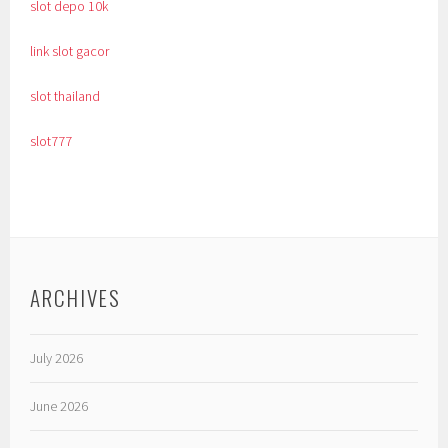
slot depo 10k
link slot gacor
slot thailand
slot777
ARCHIVES
July 2026
June 2026