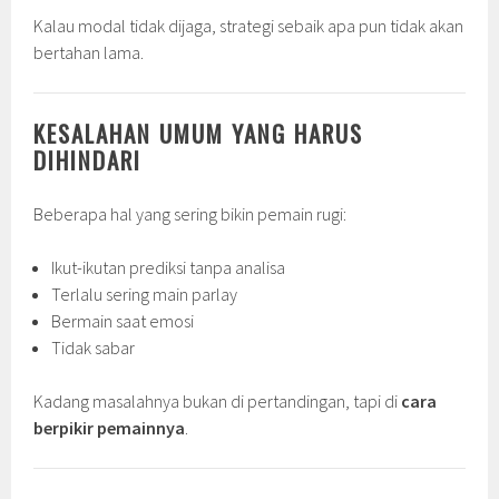
Kalau modal tidak dijaga, strategi sebaik apa pun tidak akan
bertahan lama.
KESALAHAN UMUM YANG HARUS
DIHINDARI
Beberapa hal yang sering bikin pemain rugi:
Ikut-ikutan prediksi tanpa analisa
Terlalu sering main parlay
Bermain saat emosi
Tidak sabar
Kadang masalahnya bukan di pertandingan, tapi di
cara
berpikir pemainnya
.