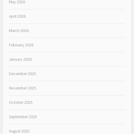
May 2026
April 2026
March 2026
February 2026
January 2026
December 2025
November 2025
October 2025
September 2025
August 2025