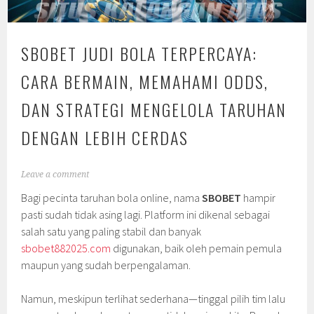
SBOBET JUDI BOLA TERPERCAYA:
CARA BERMAIN, MEMAHAMI ODDS,
DAN STRATEGI MENGELOLA TARUHAN
DENGAN LEBIH CERDAS
Leave a comment
Bagi pecinta taruhan bola online, nama
SBOBET
hampir
pasti sudah tidak asing lagi. Platform ini dikenal sebagai
salah satu yang paling stabil dan banyak
sbobet882025.com
digunakan, baik oleh pemain pemula
maupun yang sudah berpengalaman.
Namun, meskipun terlihat sederhana—tinggal pilih tim lalu