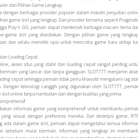
uler dan Pilihan Game Lengkap
dengan berbagai provider populer dalam industri perjudian onlin
ihan game slot yang lengkap. Dari provider ternama seperti Pragmati
ingga Play’n GO, pemain dapat menikmati berbagai macam tema da
ame-game slot yang disediakan. Dengan pilihan game yang lengkap
san dan selalu memiliki opsi untuk mencoba game baru setiap kal
l dan Loading Cepat
line, akses situs yang stabil dan loading cepat sangat penting untu
ermain yang lancar dan tanpa gangguan. SLOT777 menjamin akse
loading cepat sehingga pemain tidak perlu khawatir mengalami lag ata
in. Dengan teknologi canggih yang digunakan oleh SLOT777, pemai
slot online tanpa hambatan dan dengan kualitas yang prima.
Komprehensif
iakan informasi game yang komprehensif untuk membantu pemai
ang sesuai dengan preferensi mereka. Dari deskripsi game, RTP
ang ada dalam game slot, pemain dapat mengetahui semua informas
n sebelum mulai bermain. Informasi yang lengkap ini membant