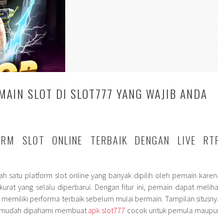
MAIN SLOT DI SLOT777 YANG WAJIB ANDA
ORM SLOT ONLINE TERBAIK DENGAN LIVE RT
 satu platform slot online yang banyak dipilih oleh pemain karen
urat yang selalu diperbarui. Dengan fitur ini, pemain dapat meliha
emiliki performa terbaik sebelum mulai bermain. Tampilan situsny
an mudah dipahami membuat
apk slot777
cocok untuk pemula maupu