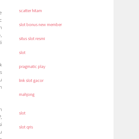
scatter hitam
e
c
slot bonus new member
n
,
situs slot resmi
i
slot
k
pragmatic play
s
u
link slot gacor
n
mahjong
n
slot
,
i
slot qris
u