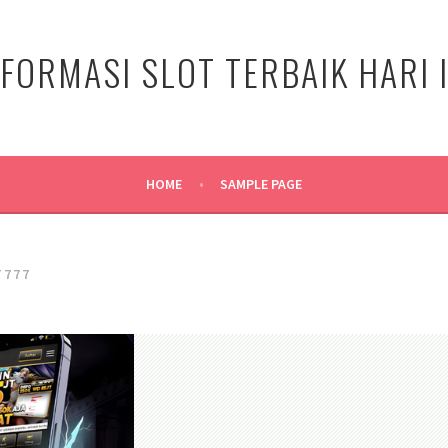
NFORMASI SLOT TERBAIK HARI I
HOME
SAMPLE PAGE
T777