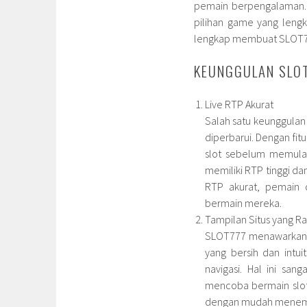
pemain berpengalaman. 
pilihan game yang lengk
lengkap membuat SLOT777 
KEUNGGULAN SLO
Live RTP Akurat
Salah satu keunggulan
diperbarui. Dengan fi
slot sebelum memulai
memiliki RTP tinggi 
RTP akurat, pemain 
bermain mereka.
Tampilan Situs yang 
SLOT777 menawarkan ta
yang bersih dan int
navigasi. Hal ini sa
mencoba bermain slot
dengan mudah menemuk