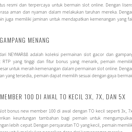
s resmi dan terpercaya untuk bermain slot online. Dengan lisens
erasa aman dan nyaman dalam melakukan taruhan mereka. Denga
ain juga memiliki jaminan untuk mendapatkan kemenangan yang fai
 GAMPANG MENANG
dari NEYMAR88 adalah koleksi permainan slot gacor dan gampan
 RTP yang tinggi dan fitur bonus yang menarik, pemain memilik
esar untuk meraih kemenangan dalam permainan slot online. Denga
nan yang tersedia, pemain dapat memilih sesuai dengan gaya bermai
MEMBER 100 DI AWAL TO KECIL 3X, 7X, DAN 5X
ot bonus new member 100 di awal dengan TO kecil seperti 3x, 7x
erikan keuntungan tambahan bagi pemain untuk mengumpulka
n lebih cepat. Dengan persyaratan TO yang kecil, pemain memilik