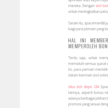
mereka. Dengan
slot b
untuk meningkatkan pelu
Selain itu, spaceman88
bagi para pemain yang be
HAL INI MEMBE
MEMPEROLEH BONU
Tentu saja, untuk mem
mematuhi semua syarat 
ini, para pemain memil
dalam bermain slot onlin
situs slot depo 10k
Spac
lainnya, seperti bonu
adanya berbagai pilihan
promosi yang sesuai den