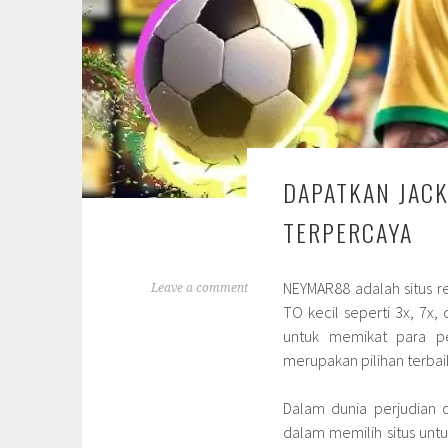
DAPATKAN JACK
TERPERCAYA
NEYMAR88 adalah situs 
Leave a comment
TO kecil seperti 3x, 7x,
untuk memikat para pe
merupakan pilihan terbai
Dalam dunia perjudian 
dalam memilih situs un