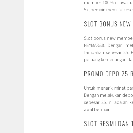
member 100% di awal unt
5x, pemain memiliki ke
SLOT BONUS NEW
Slot bonus new member 
NEYMAR88. Dengan mel
tambahan sebesar 25. 
peluang kemenangan dala
PROMO DEPO 25 
Untuk menarik minat p
Dengan melakukan depos
sebesar 25. Ini adalah
awal bermain.
SLOT RESMI DAN 