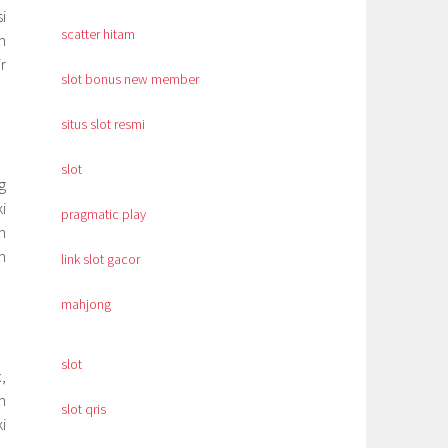
i
scatter hitam
n
r
slot bonus new member
situs slot resmi
slot
g
i
pragmatic play
n
n
link slot gacor
mahjong
slot
,
n
slot qris
i