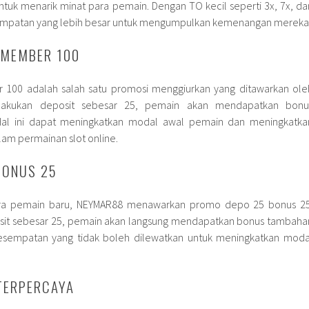
uk menarik minat para pemain. Dengan TO kecil seperti 3x, 7x, da
sempatan yang lebih besar untuk mengumpulkan kemenangan mereka
 MEMBER 100
100 adalah salah satu promosi menggiurkan yang ditawarkan ole
akukan deposit sebesar 25, pemain akan mendapatkan bonu
Hal ini dapat meningkatkan modal awal pemain dan meningkatka
m permainan slot online.
BONUS 25
ara pemain baru, NEYMAR88 menawarkan promo depo 25 bonus 25
it sebesar 25, pemain akan langsung mendapatkan bonus tambaha
 kesempatan yang tidak boleh dilewatkan untuk meningkatkan moda
TERPERCAYA