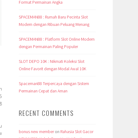
Format Permainan Angka
SPACEMAN88 : Rumah Baru Pecinta Slot
Modern dengan Ribuan Peluang Menang
SPACEMAN88 : Platform Slot Online Modern
dengan Permainan Paling Populer
SLOT DEPO 10K : Nikmati Koleksi Slot
Online Favorit dengan Modal Awal 10K
Spaceman88 Terpercaya dengan Sistem
n
Permainan Cepat dan Aman
5
8
RECENT COMMENTS
u
bonus new member
on
Rahasia Slot Gacor
w