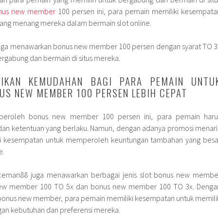
onus new member
100 persen ini, para pemain memiliki kesempata
ang menang mereka dalam bermain slot online.
 juga menawarkan bonus new member 100 persen dengan syarat TO 3
rgabung dan bermain di situs mereka.
RIKAN KEMUDAHAN BAGI PARA PEMAIN UNTU
S NEW MEMBER 100 PERSEN LEBIH CEPAT
peroleh bonus new member 100 persen ini, para pemain haru
dan ketentuan yang berlaku. Namun, dengan adanya promosi menari
iki kesempatan untuk memperoleh keuntungan tambahan yang besa
e.
eman88 juga menawarkan berbagai jenis slot bonus new membe
s new member 100 TO 5x dan bonus new member 100 TO 3x. Denga
 bonus new member, para pemain memiliki kesempatan untuk memili
gan kebutuhan dan preferensi mereka.