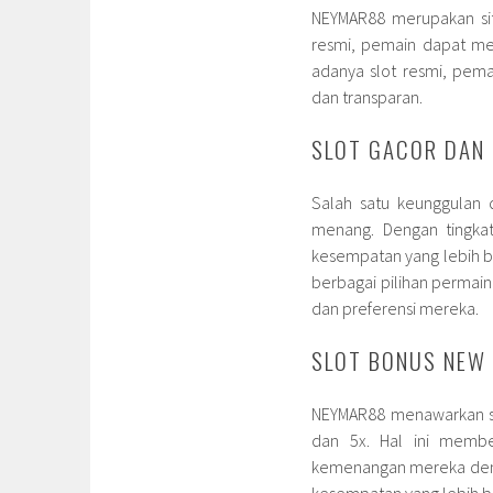
NEYMAR88 merupakan situ
resmi, pemain dapat m
adanya slot resmi, pem
dan transparan.
SLOT GACOR DAN
Salah satu keunggulan 
menang. Dengan tingkat
kesempatan yang lebih b
berbagai pilihan permai
dan preferensi mereka.
SLOT BONUS NEW 
NEYMAR88 menawarkan sl
dan 5x. Hal ini memb
kemenangan mereka denga