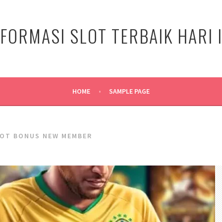
NFORMASI SLOT TERBAIK HARI I
HOME
SAMPLE PAGE
LOT BONUS NEW MEMBER