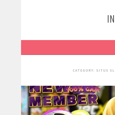
Skip
to
I
content
CATEGORY:
SITUS S