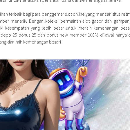
esar untuk melakukan penarikan dana dari kemenangan mereka.
an terbaik bagi para penggemar slot online yang mencari situs resm
er menarik. Dengan koleksi permainan slot gacor dan gampan
ki kesempatan yang lebih besar untuk meraih kemenangan besar
 depo 25 bonus 25 dan bonus new member 100% di awal hanya d
ang dan raih kemenangan besar!