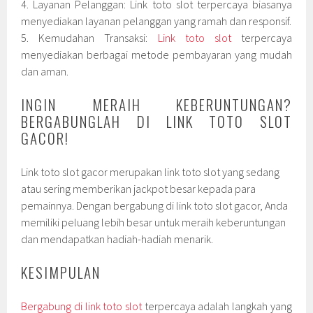
4. Layanan Pelanggan: Link toto slot terpercaya biasanya
menyediakan layanan pelanggan yang ramah dan responsif.
5. Kemudahan Transaksi:
Link toto slot
terpercaya
menyediakan berbagai metode pembayaran yang mudah
dan aman.
INGIN MERAIH KEBERUNTUNGAN?
BERGABUNGLAH DI LINK TOTO SLOT
GACOR!
Link toto slot gacor merupakan link toto slot yang sedang
atau sering memberikan jackpot besar kepada para
pemainnya. Dengan bergabung di link toto slot gacor, Anda
memiliki peluang lebih besar untuk meraih keberuntungan
dan mendapatkan hadiah-hadiah menarik.
KESIMPULAN
Bergabung di link toto slot
terpercaya adalah langkah yang