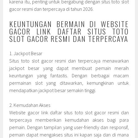
karena itu, penting untuk bergabung dengan situs toto slot
gacor resmi dan terpercaya di tahun 2026.
KEUNTUNGAN BERMAIN DI WEBSITE
GACOR LINK DAFTAR SITUS TOTO
SLOT GACOR RESMI DAN TERPERCAYA
1. Jackpot Besar
Situs toto slot gacor resmi dan terpercaya menawarkan
jackpot besar yang dapat membuat pemain meraih
keuntungan yang fantastis. Dengan berbagai macam
permainan slot yang ditawarkan, kemungkinan untuk
mendapatkan jackpot besar semakin tinggi.
2. Kemudahan Akses
Website gacor link daftar situs toto slot gacor resmi dan
terpercaya memberikan kemudahan akses bagi para
pemain. Dengan tampilan yang user-friendly dan responsif,
pemain dapat mengakses situs ini kapan saja dan di mana