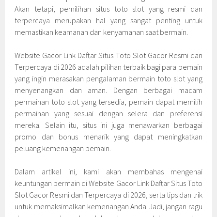
Akan tetapi, pemilihan situs toto slot yang resmi dan
terpercaya merupakan hal yang sangat penting untuk
memastikan keamanan dan kenyamanan saat bermain.
Website Gacor Link Daftar Situs Toto Slot Gacor Resmi dan
Terpercaya di 2026 adalah pilihan terbaik bagi para pemain
yang ingin merasakan pengalaman bermain toto slot yang
menyenangkan dan aman. Dengan berbagai macam
permainan toto slot yang tersedia, pemain dapat memilih
permainan yang sesuai dengan selera dan preferensi
mereka. Selain itu, situs ini juga menawarkan berbagai
promo dan bonus menarik yang dapat meningkatkan
peluang kemenangan pemain.
Dalam artikel ini, kami akan membahas mengenai
keuntungan bermain di Website Gacor Link Daftar Situs Toto
Slot Gacor Resmi dan Terpercaya di 2026, serta tips dan trik
untuk memaksimalkan kemenangan Anda. Jadi, jangan ragu