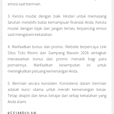
emosi saat bermain.
3. Kelola modal dengan baik. Hindari untuk memasang
taruhan melebihi batas kemampuan finansial Anda. Kelola
modal dengan bijak dan jangan terlalu terpancing emosi
saat mengalami kekalahan.
4. Manfaatkan bonus dan promo. Website terpercaya Link
Situs Toto Resmi dan Gampang Maxwin 2026 seringkali
menawarkan bonus dan promo menarik bagi para
pemainnya. Manfaatkan kesempatan ini untuk
meningkatkan peluang kemenangan Anda.
5. Bermain secara konsisten. Konsistensi dalam bermain
adalah kunci utama untuk meraih kemenangan besar.
Tetap disiplin dan terus belajar dari setiap kekalahan yang
Anda alami.
KESIMPULAN