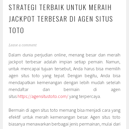
STRATEGI TERBAIK UNTUK MERAIH
JACKPOT TERBESAR DI AGEN SITUS
TOTO
Leave a comment
Dalam dunia perjudian online, menang besar dan meraih
jackpot terbesar adalah impian setiap pemain. Namun,
untuk mencapai tujuan tersebut, Anda harus bisa memilih
agen situs toto yang tepat. Dengan begitu, Anda bisa
mendapatkan kemenangan dengan lebih mudah setelah
mendaftar dan bermain di agen
situs
https://agensitustoto.com/
yang terpercaya.
Bermain di agen situs toto memang bisa menjadi cara yang
efektif untuk meraih kemenangan besar. Agen situs toto
biasanya menawarkan berbagai jenis permainan, mulai dari