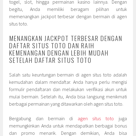
togel, slot, hingga permainan kasino lainnya. Dengan
begitu, Anda memiliki beragam pilihan untuk
memenangkan jackpot terbesar dengan bermain di agen
situs toto.
MENANGKAN JACKPOT TERBESAR DENGAN
DAFTAR SITUS TOTO DAN RAIH
KEMENANGAN DENGAN LEBIH MUDAH
SETELAH DAFTAR SITUS TOTO
Salah satu keuntungan bermain di agen situs toto adalah
kemudahan dalam mendaftar. Anda hanya perlu mengisi
formulir pendaftaran dan melakukan verifikasi akun untuk
mulai bermain. Setelah itu, Anda bisa langsung menikmati
berbagai permainan yang ditawarkan oleh agen situs toto.
Bergabung dan bermain di
agen situs toto
juga
memungkinkan Anda untuk mendapatkan berbagai bonus
dan promo menarik. Dengan demikian, Anda bisa