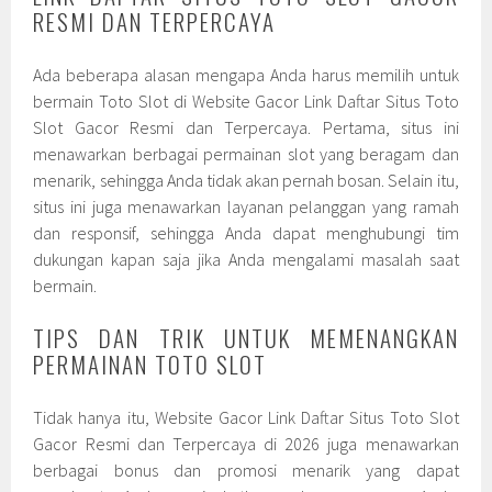
RESMI DAN TERPERCAYA
Ada beberapa alasan mengapa Anda harus memilih untuk
bermain Toto Slot di Website Gacor Link Daftar Situs Toto
Slot Gacor Resmi dan Terpercaya. Pertama, situs ini
menawarkan berbagai permainan slot yang beragam dan
menarik, sehingga Anda tidak akan pernah bosan. Selain itu,
situs ini juga menawarkan layanan pelanggan yang ramah
dan responsif, sehingga Anda dapat menghubungi tim
dukungan kapan saja jika Anda mengalami masalah saat
bermain.
TIPS DAN TRIK UNTUK MEMENANGKAN
PERMAINAN TOTO SLOT
Tidak hanya itu, Website Gacor Link Daftar Situs Toto Slot
Gacor Resmi dan Terpercaya di 2026 juga menawarkan
berbagai bonus dan promosi menarik yang dapat