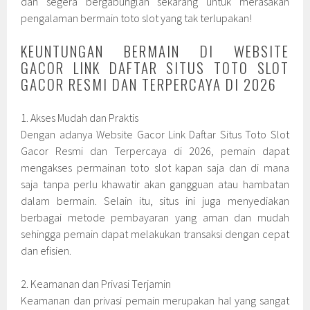
dan segera bergabunglah sekarang untuk merasakan
pengalaman bermain toto slot yang tak terlupakan!
KEUNTUNGAN BERMAIN DI WEBSITE
GACOR LINK DAFTAR SITUS TOTO SLOT
GACOR RESMI DAN TERPERCAYA DI 2026
1. Akses Mudah dan Praktis
Dengan adanya Website Gacor Link Daftar Situs Toto Slot
Gacor Resmi dan Terpercaya di 2026, pemain dapat
mengakses permainan toto slot kapan saja dan di mana
saja tanpa perlu khawatir akan gangguan atau hambatan
dalam bermain. Selain itu, situs ini juga menyediakan
berbagai metode pembayaran yang aman dan mudah
sehingga pemain dapat melakukan transaksi dengan cepat
dan efisien.
2. Keamanan dan Privasi Terjamin
Keamanan dan privasi pemain merupakan hal yang sangat