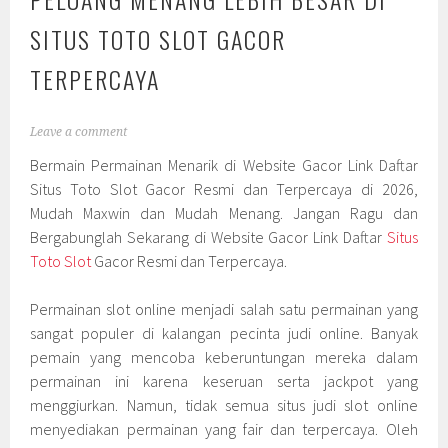
SITUS TOTO SLOT GACOR
TERPERCAYA
Leave a comment
Bermain Permainan Menarik di Website Gacor Link Daftar
Situs Toto Slot Gacor Resmi dan Terpercaya di 2026,
Mudah Maxwin dan Mudah Menang. Jangan Ragu dan
Bergabunglah Sekarang di Website Gacor Link Daftar
Situs
Toto Slot
Gacor Resmi dan Terpercaya.
Permainan slot online menjadi salah satu permainan yang
sangat populer di kalangan pecinta judi online. Banyak
pemain yang mencoba keberuntungan mereka dalam
permainan ini karena keseruan serta jackpot yang
menggiurkan. Namun, tidak semua situs judi slot online
menyediakan permainan yang fair dan terpercaya. Oleh