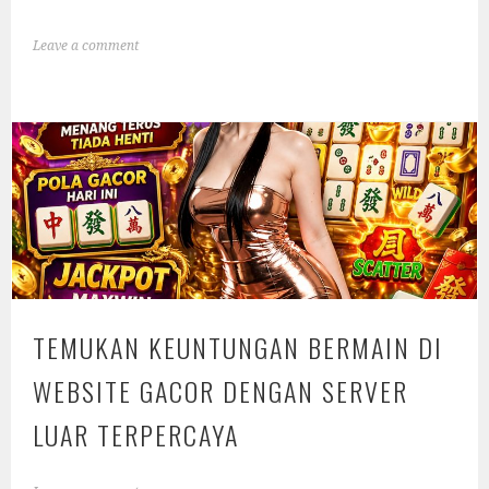
Leave a comment
TEMUKAN KEUNTUNGAN BERMAIN DI
WEBSITE GACOR DENGAN SERVER
LUAR TERPERCAYA