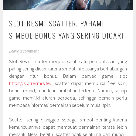
SLOT RESMI SCATTER, PAHAMI
SIMBOL BONUS YANG SERING DICARI
Leave a comment
Slot Resmi scatter menjadi salah satu pembahasan yang
paling sering dicari karena simbol ini biasanya berhubungan
dengan fitur bonus. Dalam banyak game slot
https://slotresmi.site/
, scatter dapat membuka free spin,
bonus round, atau fitur tambahan tertentu. Namun, setiap
game memiliki aturan berbeda, sehingga pemain perlu
membaca informasi permainan sebelum mulai spin.
Scatter sering dianggap sebagai simbol penting karena
kemunculannya dapat membuat permainan terasa lebih
menarik. Meski begitu, scatter tidak selalu mudah muncul