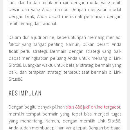
judi, dan hindari untuk bermain dengan modal yang lebih
besar dari yang Anda mampu. Dengan mengatur modal
dengan bijak, Anda dapat menikmati permainan dengan
lebih tenang dan rasional.
Dalam dunia judi online, keberuntungan memang menjadi
faktor yang sangat penting. Namun, bukan berarti Anda
tidak perlu strategi. Bermain dengan strategi yang baik
dapat meningkatkan peluang Anda untuk menang di Link
Slot88. Luangkan waktu untuk belajar strategi bermain yang
baik, dan terapkan strategi tersebut saat bermain di Link
Situs88.
KESIMPULAN
Dengan begitu banyak pilihan
situs 888 judi online tergacor
,
memilih tempat bermain yang tepat bisa menjadi tugas
yang menantang. Namun, dengan memilih Link Slot88,
Anda sudah membuat pilihan yang tepat. Dengan berbagai