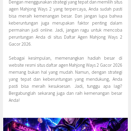
Dengan menggunakan strategi yang tepat dan memilih situs
agen Mahjong Ways 2 yang terpercaya, Anda sudah pasti
bisa meraih kemenangan besar. Dan jangan lupa bahwa
keberuntungan juga merupakan faktor penting dalam
permainan judi online. Jadi, jangan ragu untuk mencoba
peruntungan Anda di situs Daftar Agen Mahjong Ways 2
Gacor 2026.
Sebagai kesimpulan, memenangkan hadiah besar di
website resmi situs daftar agen Mahjong Ways 2 Gacor 2026
memang bukan hal yang mudah. Namun, dengan strategi
yang tepat dan keberuntungan yang mendukung, Anda
pasti bisa meraih kesuksesan. Jadi, tunggu apa lagi?
Bergabunglah sekarang juga dan raih kemenangan besar
Anda!