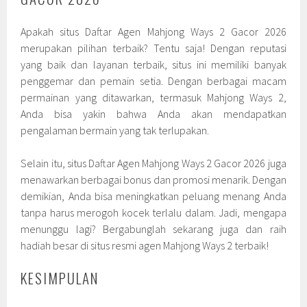
Apakah situs Daftar Agen Mahjong Ways 2 Gacor 2026
merupakan pilihan terbaik? Tentu saja! Dengan reputasi
yang baik dan layanan terbaik, situs ini memiliki banyak
penggemar dan pemain setia. Dengan berbagai macam
permainan yang ditawarkan, termasuk Mahjong Ways 2,
Anda bisa yakin bahwa Anda akan mendapatkan
pengalaman bermain yang tak terlupakan.
Selain itu, situs Daftar Agen Mahjong Ways 2 Gacor 2026 juga
menawarkan berbagai bonus dan promosi menarik. Dengan
demikian, Anda bisa meningkatkan peluang menang Anda
tanpa harus merogoh kocek terlalu dalam. Jadi, mengapa
menunggu lagi? Bergabunglah sekarang juga dan raih
hadiah besar di situs resmi agen Mahjong Ways 2 terbaik!
KESIMPULAN