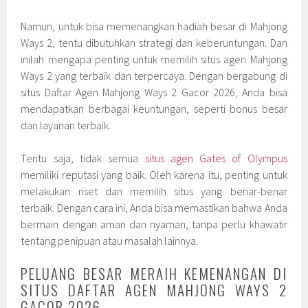
Namun, untuk bisa memenangkan hadiah besar di Mahjong
Ways 2, tentu dibutuhkan strategi dan keberuntungan. Dan
inilah mengapa penting untuk memilih situs agen Mahjong
Ways 2 yang terbaik dan terpercaya. Dengan bergabung di
situs Daftar Agen Mahjong Ways 2 Gacor 2026, Anda bisa
mendapatkan berbagai keuntungan, seperti bonus besar
dan layanan terbaik.
Tentu saja, tidak semua
situs agen Gates of Olympus
memiliki reputasi yang baik. Oleh karena itu, penting untuk
melakukan riset dan memilih situs yang benar-benar
terbaik. Dengan cara ini, Anda bisa memastikan bahwa Anda
bermain dengan aman dan nyaman, tanpa perlu khawatir
tentang penipuan atau masalah lainnya.
PELUANG BESAR MERAIH KEMENANGAN DI
SITUS DAFTAR AGEN MAHJONG WAYS 2
GACOR 2026