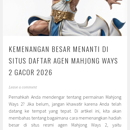
KEMENANGAN BESAR MENANTI DI
SITUS DAFTAR AGEN MAHJONG WAYS
2 GACOR 2026
Leave a comment
Pernahkah Anda mendengar tentang permainan Mahjong
Ways 2? Jika belum, jangan khawatir karena Anda telah
datang ke tempat yang tepat. Di artikel ini, kita akan
membahas tentang bagaimana cara memenangkan hadiah
besar di situs resmi agen Mahjong Ways 2, yaitu