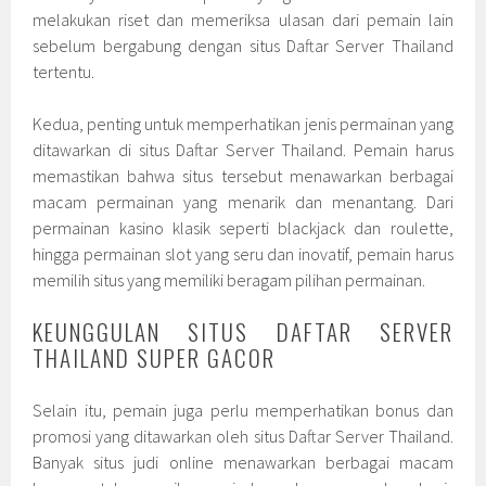
melakukan riset dan memeriksa ulasan dari pemain lain
sebelum bergabung dengan situs Daftar Server Thailand
tertentu.
Kedua, penting untuk memperhatikan jenis permainan yang
ditawarkan di situs Daftar Server Thailand. Pemain harus
memastikan bahwa situs tersebut menawarkan berbagai
macam permainan yang menarik dan menantang. Dari
permainan kasino klasik seperti blackjack dan roulette,
hingga permainan slot yang seru dan inovatif, pemain harus
memilih situs yang memiliki beragam pilihan permainan.
KEUNGGULAN SITUS DAFTAR SERVER
THAILAND SUPER GACOR
Selain itu, pemain juga perlu memperhatikan bonus dan
promosi yang ditawarkan oleh situs Daftar Server Thailand.
Banyak situs judi online menawarkan berbagai macam