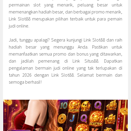
permainan slot yang menarik, peluang besar untuk
memenangkan hadiah besar, dan berbagai promo menarik,
Link Slot88 merupakan pilihan terbaik untuk para pemain
judi online.
Jadi, tunggu apalagi? Segera kunjungi Link Slot88 dan raih
hadiah besar yang menunggu Anda. Pastikan untuk
memanfaatkan semua promo dan bonus yang ditawarkan,
dan jadilah pemenang di Link Situs88. Dapatkan
pengalaman bermain judi online yang tak terlupakan di
tahun 2026 dengan Link Slot88. Selamat bermain dan
semoga berhasil!