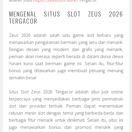
MENGENAL SITUS SLOT ZEUS 2026
TERGACOR
Zeus 2026 adalah salah satu game slot terbaru yang
menawarkan pengalaman bermain yang seru dan menarik.
Dengan desain yang modern dan grafis yang menarik,
pemain akan merasa seperti berada di dalam dunia dewa
Yunani kuno saat bermain game ini. Selain itu, fitur-fitur
bonus yang ditawarkan juga membuat peluang menang
semakin besar.
Situs Slot Zeus 2026 Tergacor adalah situs judi online
terpercaya yang menyediakan berbagai jenis permainan
slot dari provider terbaik. Pemain dapat menemukan
ratusan mesin slot dengan tema yang berbeda-beda dan
berbagai fitur menarik untuk dinikmati. Selain itu, situs ini
juga menawarkan bonus dan promosi menarik yang