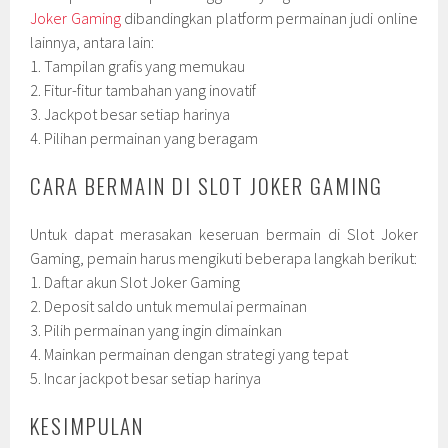
Joker Gaming
dibandingkan platform permainan judi online
lainnya, antara lain:
1. Tampilan grafis yang memukau
2. Fitur-fitur tambahan yang inovatif
3. Jackpot besar setiap harinya
4. Pilihan permainan yang beragam
CARA BERMAIN DI SLOT JOKER GAMING
Untuk dapat merasakan keseruan bermain di Slot Joker
Gaming, pemain harus mengikuti beberapa langkah berikut:
1. Daftar akun Slot Joker Gaming
2. Deposit saldo untuk memulai permainan
3. Pilih permainan yang ingin dimainkan
4. Mainkan permainan dengan strategi yang tepat
5. Incar jackpot besar setiap harinya
KESIMPULAN