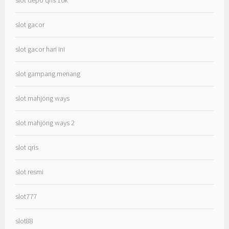
slot depo qris 10k
slot gacor
slot gacor hari ini
slot gampang menang
slot mahjong ways
slot mahjong ways 2
slot qris
slot resmi
slot777
slot88