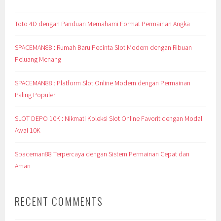
Toto 4D dengan Panduan Memahami Format Permainan Angka
SPACEMAN88 : Rumah Baru Pecinta Slot Modern dengan Ribuan
Peluang Menang
SPACEMAN88 : Platform Slot Online Modern dengan Permainan
Paling Populer
SLOT DEPO 10K : Nikmati Koleksi Slot Online Favorit dengan Modal
Awal 10K
Spaceman88 Terpercaya dengan Sistem Permainan Cepat dan
Aman
RECENT COMMENTS