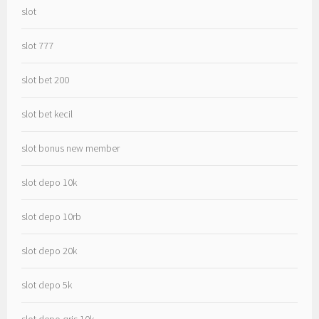
slot
slot 777
slot bet 200
slot bet kecil
slot bonus new member
slot depo 10k
slot depo 10rb
slot depo 20k
slot depo 5k