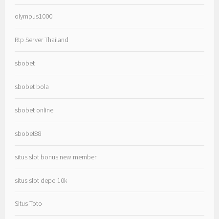
olympus1000
Rtp Server Thailand
sbobet
sbobet bola
sbobet online
sbobet88
situs slot bonus new member
situs slot depo 10k
Situs Toto