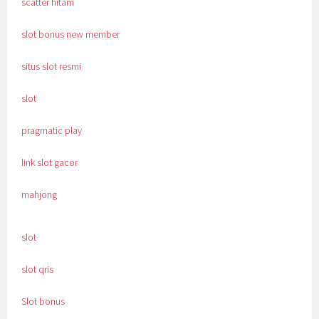
scatter hitam
slot bonus new member
situs slot resmi
slot
pragmatic play
link slot gacor
mahjong
slot
slot qris
Slot bonus