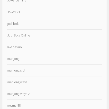
Joker Gaming
Joker123
judi bola
Judi Bola Online
live casino
mahjong
mahjong slot
mahjong ways
mahjong ways 2
neymar88