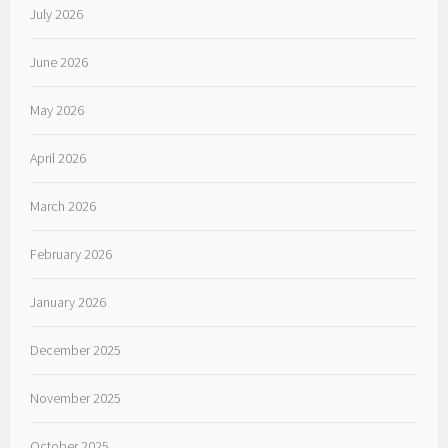
July 2026
June 2026
May 2026
April 2026
March 2026
February 2026
January 2026
December 2025
November 2025
October 2025