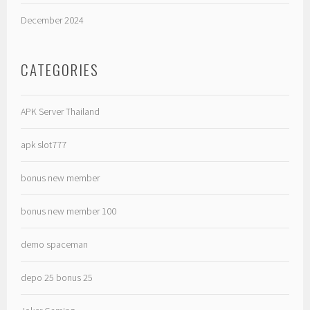
December 2024
CATEGORIES
APK Server Thailand
apk slot777
bonus new member
bonus new member 100
demo spaceman
depo 25 bonus 25