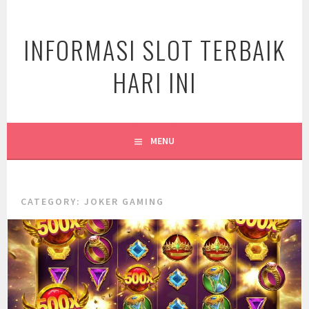
Skip
to
INFORMASI SLOT TERBAIK
content
HARI INI
MENU
CATEGORY:
JOKER GAMING