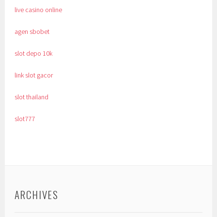
live casino online
agen sbobet
slot depo 10k
link slot gacor
slot thailand
slot777
ARCHIVES