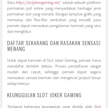
Situs
https://slotjokergaming.net/’
adalah sebuah platform
permainan judi online yang menyediakan berbagai jenis
permainan slot yang menarik. Dengan tampilan grafis yang
memukau dan fitur-fitur tambahan yang inovatif, para
pemain dapat merasakan pengalaman bermain yang seru
dan menghibur.
DAFTAR SEKARANG DAN RASAKAN SENSASI
MENANG
Untuk dapat bermain di Slot Joker Gaming, pemain harus
mendaftar terlebih dahulu. Proses pendaftaran sangat
mudah dan cepat, sehingga pemain dapat segera
merasakan sensasi bermain dan mengincar jackpot besar
setiap harinya.
KEUNGGULAN SLOT JOKER GAMING
Terdapat beberapa keunggulan yang dimiliki oleh
Slot