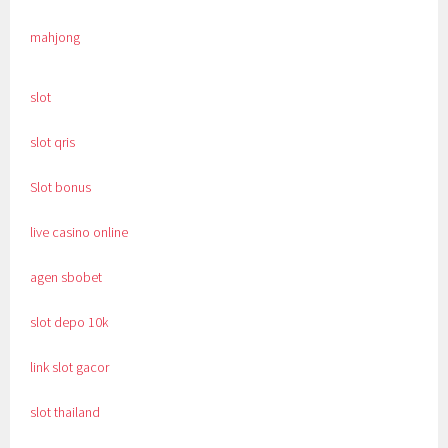
mahjong
slot
slot qris
Slot bonus
live casino online
agen sbobet
slot depo 10k
link slot gacor
slot thailand