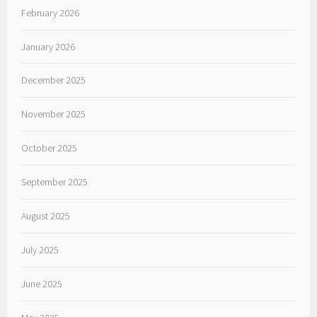
February 2026
January 2026
December 2025
November 2025
October 2025
September 2025
August 2025
July 2025
June 2025