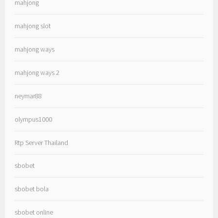
mahjong
mahjong slot
mahjong ways
mahjong ways 2
neymar88
olympus1000
Rtp Server Thailand
sbobet
sbobet bola
sbobet online