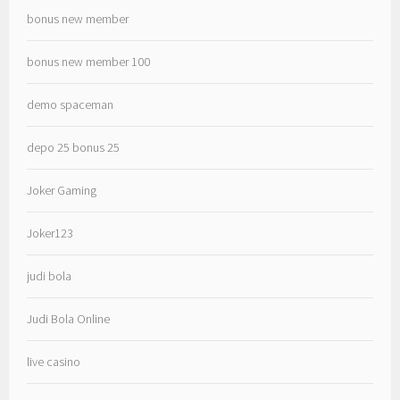
bonus new member
bonus new member 100
demo spaceman
depo 25 bonus 25
Joker Gaming
Joker123
judi bola
Judi Bola Online
live casino