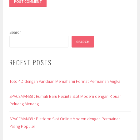
Search
SEARCH
RECENT POSTS
Toto 4D dengan Panduan Memahami Format Permainan Angka
SPACEMAN88 : Rumah Baru Pecinta Slot Modern dengan Ribuan
Peluang Menang
SPACEMAN88 : Platform Slot Online Modern dengan Permainan
Paling Populer