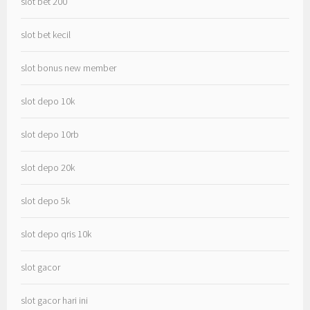
slot bet 200
slot bet kecil
slot bonus new member
slot depo 10k
slot depo 10rb
slot depo 20k
slot depo 5k
slot depo qris 10k
slot gacor
slot gacor hari ini