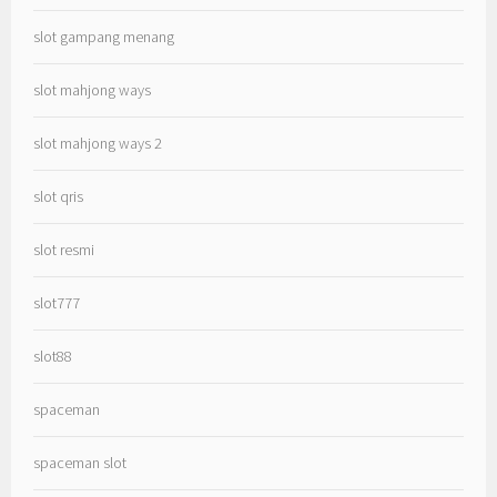
slot gampang menang
slot mahjong ways
slot mahjong ways 2
slot qris
slot resmi
slot777
slot88
spaceman
spaceman slot