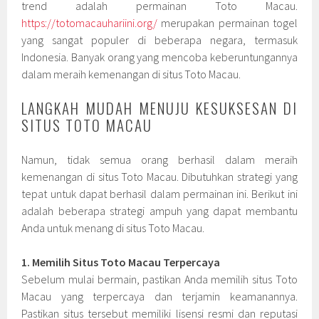
trend adalah permainan Toto Macau.
https://totomacauhariini.org/
merupakan permainan togel
yang sangat populer di beberapa negara, termasuk
Indonesia. Banyak orang yang mencoba keberuntungannya
dalam meraih kemenangan di situs Toto Macau.
LANGKAH MUDAH MENUJU KESUKSESAN DI
SITUS TOTO MACAU
Namun, tidak semua orang berhasil dalam meraih
kemenangan di situs Toto Macau. Dibutuhkan strategi yang
tepat untuk dapat berhasil dalam permainan ini. Berikut ini
adalah beberapa strategi ampuh yang dapat membantu
Anda untuk menang di situs Toto Macau.
1. Memilih Situs Toto Macau Terpercaya
Sebelum mulai bermain, pastikan Anda memilih situs Toto
Macau yang terpercaya dan terjamin keamanannya.
Pastikan situs tersebut memiliki lisensi resmi dan reputasi