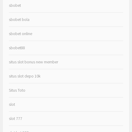
sbobet
sbobet bola
sbobet online
sbobet88
situs slot bonus new member
situs slot depo 10k
Situs Toto
slot
slot 777