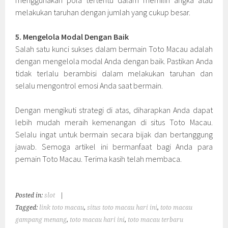
menggunakan pola tertentu dalam memilih angka atau
melakukan taruhan dengan jumlah yang cukup besar.
5. Mengelola Modal Dengan Baik
Salah satu kunci sukses dalam bermain Toto Macau adalah
dengan mengelola modal Anda dengan baik. Pastikan Anda
tidak terlalu berambisi dalam melakukan taruhan dan
selalu mengontrol emosi Anda saat bermain.
Dengan mengikuti strategi di atas, diharapkan Anda dapat
lebih mudah meraih kemenangan di situs Toto Macau.
Selalu ingat untuk bermain secara bijak dan bertanggung
jawab. Semoga artikel ini bermanfaat bagi Anda para
pemain Toto Macau. Terima kasih telah membaca.
Posted in:
slot
|
Tagged:
link toto macau
,
situs toto macau hari ini
,
toto macau
gampang menang
,
toto macau hari ini
,
toto macau terbaru