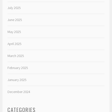
July 2025
June 2025
May 2025
April 2025
March 2025
February 2025
January 2025
December 2024
CATEGORIES