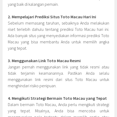
yang baik di kalangan pemain.
2. Mempelajari Prediksi Situs Toto Macau Hari Ini
Sebelum memasang taruhan, sebaiknya Anda melakukan
riset terlebih dahulu tentang prediksi Toto Macau hari ini.
Ada banyak situs yang menyediakan informasi prediksi Toto
Macau yang bisa membantu Anda untuk memilih angka
yang tepat.
3. Menggunakan Link Toto Macau Resmi
Jangan pernah menggunakan link yang tidak resmi atau
tidak terjamin keamanannya. Pastikan Anda selalu
menggunakan link resmi dari situs Toto Macau untuk
menghindari risiko penipuan.
4. Mengikuti Strategi Bermain Toto Macau yang Tepat
Dalam bermain Toto Macau, Anda perlu mengikuti strategi
yang tepat. Misalnya, Anda bisa mencoba untuk