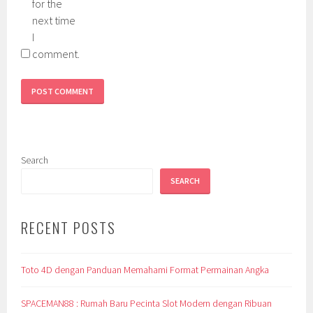
for the
next time
I
comment.
Search
SEARCH
RECENT POSTS
Toto 4D dengan Panduan Memahami Format Permainan Angka
SPACEMAN88 : Rumah Baru Pecinta Slot Modern dengan Ribuan