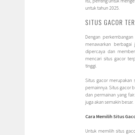
itu, penting untuk menge
untuk tahun 2025.
SITUS GACOR TER
Dengan perkembangan t
menawarkan berbagai j
dipercaya dan memberi
mencari situs gacor t
tinggi.
Situs gacor merupakan 
pemainnya. Situs gacor b
dan permainan yang fair
juga akan semakin besar.
Cara Memilih Situs Gac
Untuk memilih situs gac