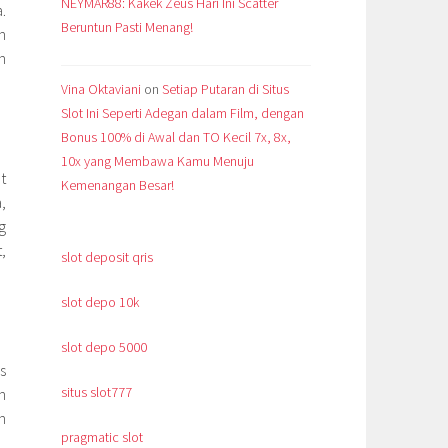
NEYMAR88: Kakek Zeus Hari Ini Scatter
.
Beruntun Pasti Menang!
h
n
Vina Oktaviani
on
Setiap Putaran di Situs
Slot Ini Seperti Adegan dalam Film, dengan
Bonus 100% di Awal dan TO Kecil 7x, 8x,
10x yang Membawa Kamu Menuju
t
Kemenangan Besar!
,
g
,
slot deposit qris
slot depo 10k
slot depo 5000
s
situs slot777
n
n
pragmatic slot