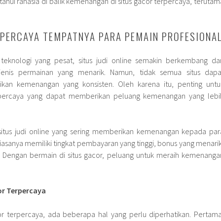
tahui rahasia di balik kemenangan di situs gacor terpercaya, terutam
PERCAYA TEMPATNYA PARA PEMAIN PROFESIONA
eknologi yang pesat, situs judi online semakin berkembang da
enis permainan yang menarik. Namun, tidak semua situs dapa
kan kemenangan yang konsisten. Oleh karena itu, penting untu
erpercaya yang dapat memberikan peluang kemenangan yang lebi
situs judi online yang sering memberikan kemenangan kepada par
iasanya memiliki tingkat pembayaran yang tinggi, bonus yang menarik
. Dengan bermain di situs gacor, peluang untuk meraih kemenanga
or Terpercaya
or terpercaya, ada beberapa hal yang perlu diperhatikan. Pertama