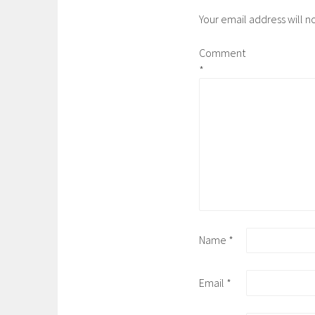
Your email address will n
Comment
*
Name
*
Email
*