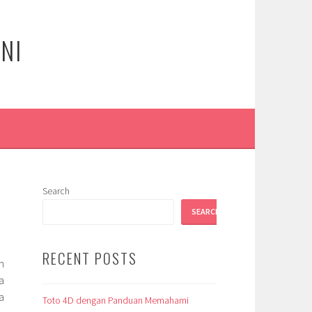
NI
Search
SEARCH
RECENT POSTS
n
a
a
Toto 4D dengan Panduan Memahami