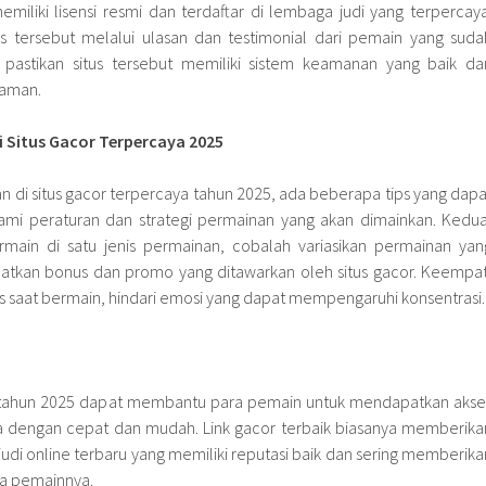
memiliki lisensi resmi dan terdaftar di lembaga judi yang terpercaya
us tersebut melalui ulasan dan testimonial dari pemain yang suda
 pastikan situs tersebut memiliki sistem keamanan yang baik da
 aman.
 Situs Gacor Terpercaya 2025
 di situs gacor terpercaya tahun 2025, ada beberapa tips yang dapa
ami peraturan dan strategi permainan yang akan dimainkan. Kedua
ermain di satu jenis permainan, cobalah variasikan permainan yan
aatkan bonus dan promo yang ditawarkan oleh situs gacor. Keempat
s saat bermain, hindari emosi yang dapat mempengaruhi konsentrasi.
5
uk tahun 2025 dapat membantu para pemain untuk mendapatkan akse
ya dengan cepat dan mudah. Link gacor terbaik biasanya memberika
judi online terbaru yang memiliki reputasi baik dan sering memberika
a pemainnya.