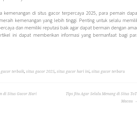
ia kemenangan di situs gacor terpercaya 2025, para pemain dapa
meraih kemenangan yang lebih tinggi. Penting untuk selalu memili
erpercaya dan memiliki reputasi baik agar dapat bermain dengan ama
ikel ini dapat memberikan informasi yang bermanfaat bagi par
 gacor terbaik
,
situs gacor 2025
,
situs gacor hari ini
,
situs gacor terbaru
 di Situs Gacor Hari
Tips Jitu Agar Selalu Menang di Situs To
Macau