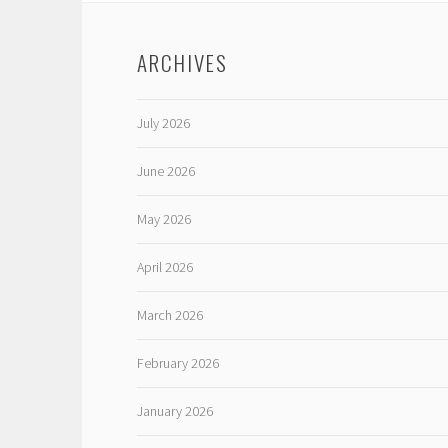
ARCHIVES
July 2026
June 2026
May 2026
April 2026
March 2026
February 2026
January 2026