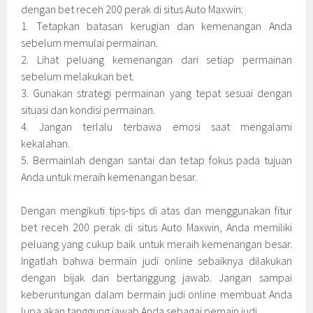
dengan bet receh 200 perak di situs Auto Maxwin:
1. Tetapkan batasan kerugian dan kemenangan Anda
sebelum memulai permainan.
2. Lihat peluang kemenangan dari setiap permainan
sebelum melakukan bet.
3. Gunakan strategi permainan yang tepat sesuai dengan
situasi dan kondisi permainan.
4. Jangan terlalu terbawa emosi saat mengalami
kekalahan.
5. Bermainlah dengan santai dan tetap fokus pada tujuan
Anda untuk meraih kemenangan besar.
Dengan mengikuti tips-tips di atas dan menggunakan fitur
bet receh 200 perak di situs Auto Maxwin, Anda memiliki
peluang yang cukup baik untuk meraih kemenangan besar.
Ingatlah bahwa bermain judi online sebaiknya dilakukan
dengan bijak dan bertanggung jawab. Jangan sampai
keberuntungan dalam bermain judi online membuat Anda
lupa akan tanggung jawab Anda sebagai pemain judi.