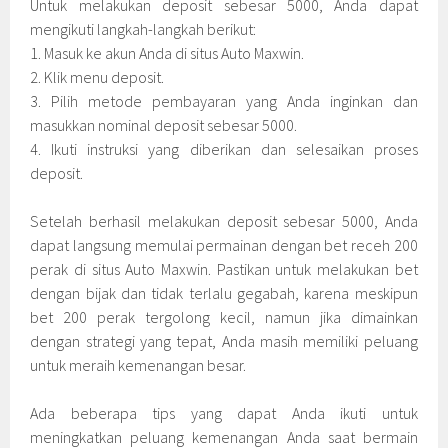
Untuk melakukan deposit sebesar 5000, Anda dapat
mengikuti langkah-langkah berikut:
1. Masuk ke akun Anda di situs Auto Maxwin.
2. Klik menu deposit.
3. Pilih metode pembayaran yang Anda inginkan dan
masukkan nominal deposit sebesar 5000.
4. Ikuti instruksi yang diberikan dan selesaikan proses
deposit.
Setelah berhasil melakukan deposit sebesar 5000, Anda
dapat langsung memulai permainan dengan bet receh 200
perak di situs Auto Maxwin. Pastikan untuk melakukan bet
dengan bijak dan tidak terlalu gegabah, karena meskipun
bet 200 perak tergolong kecil, namun jika dimainkan
dengan strategi yang tepat, Anda masih memiliki peluang
untuk meraih kemenangan besar.
Ada beberapa tips yang dapat Anda ikuti untuk
meningkatkan peluang kemenangan Anda saat bermain