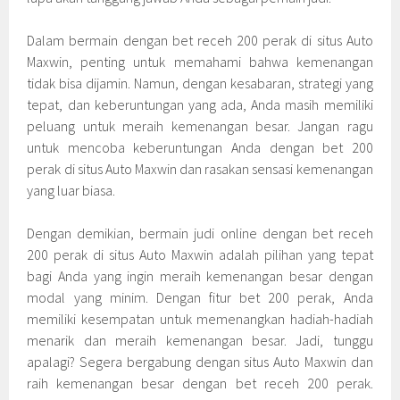
Dalam bermain dengan bet receh 200 perak di situs Auto
Maxwin, penting untuk memahami bahwa kemenangan
tidak bisa dijamin. Namun, dengan kesabaran, strategi yang
tepat, dan keberuntungan yang ada, Anda masih memiliki
peluang untuk meraih kemenangan besar. Jangan ragu
untuk mencoba keberuntungan Anda dengan bet 200
perak di situs Auto Maxwin dan rasakan sensasi kemenangan
yang luar biasa.
Dengan demikian, bermain judi online dengan bet receh
200 perak di situs Auto Maxwin adalah pilihan yang tepat
bagi Anda yang ingin meraih kemenangan besar dengan
modal yang minim. Dengan fitur bet 200 perak, Anda
memiliki kesempatan untuk memenangkan hadiah-hadiah
menarik dan meraih kemenangan besar. Jadi, tunggu
apalagi? Segera bergabung dengan situs Auto Maxwin dan
raih kemenangan besar dengan bet receh 200 perak.