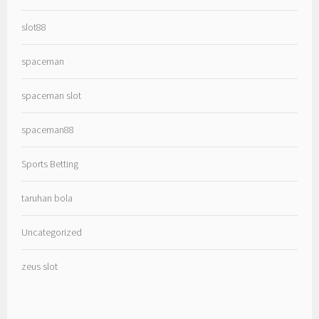
slot88
spaceman
spaceman slot
spaceman88
Sports Betting
taruhan bola
Uncategorized
zeus slot