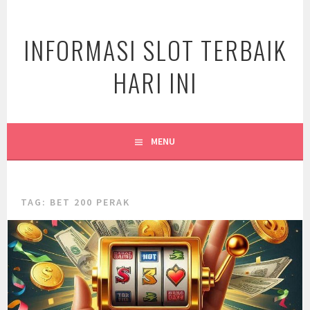
Skip
to
INFORMASI SLOT TERBAIK
content
HARI INI
MENU
TAG:
BET 200 PERAK