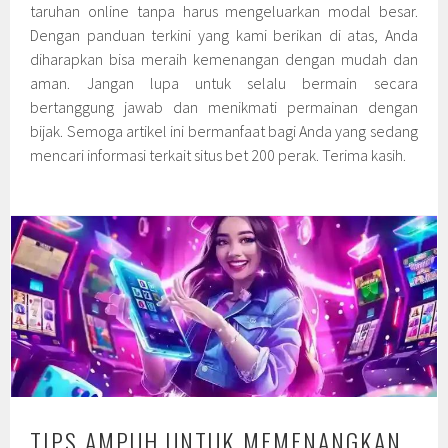
taruhan online tanpa harus mengeluarkan modal besar.
Dengan panduan terkini yang kami berikan di atas, Anda
diharapkan bisa meraih kemenangan dengan mudah dan
aman. Jangan lupa untuk selalu bermain secara
bertanggung jawab dan menikmati permainan dengan
bijak. Semoga artikel ini bermanfaat bagi Anda yang sedang
mencari informasi terkait situs bet 200 perak. Terima kasih.
TIPS AMPUH UNTUK MEMENANGKAN