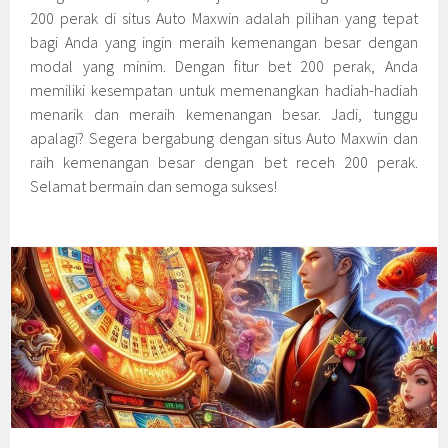
200 perak di situs Auto Maxwin adalah pilihan yang tepat
bagi Anda yang ingin meraih kemenangan besar dengan
modal yang minim. Dengan fitur bet 200 perak, Anda
memiliki kesempatan untuk memenangkan hadiah-hadiah
menarik dan meraih kemenangan besar. Jadi, tunggu
apalagi? Segera bergabung dengan situs Auto Maxwin dan
raih kemenangan besar dengan bet receh 200 perak.
Selamat bermain dan semoga sukses!