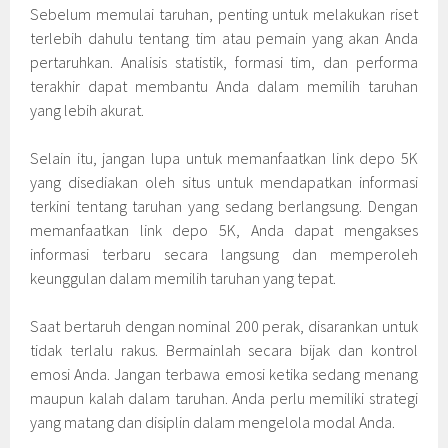
Sebelum memulai taruhan, penting untuk melakukan riset
terlebih dahulu tentang tim atau pemain yang akan Anda
pertaruhkan. Analisis statistik, formasi tim, dan performa
terakhir dapat membantu Anda dalam memilih taruhan
yang lebih akurat.
Selain itu, jangan lupa untuk memanfaatkan link depo 5K
yang disediakan oleh situs untuk mendapatkan informasi
terkini tentang taruhan yang sedang berlangsung. Dengan
memanfaatkan link depo 5K, Anda dapat mengakses
informasi terbaru secara langsung dan memperoleh
keunggulan dalam memilih taruhan yang tepat.
Saat bertaruh dengan nominal 200 perak, disarankan untuk
tidak terlalu rakus. Bermainlah secara bijak dan kontrol
emosi Anda. Jangan terbawa emosi ketika sedang menang
maupun kalah dalam taruhan. Anda perlu memiliki strategi
yang matang dan disiplin dalam mengelola modal Anda.