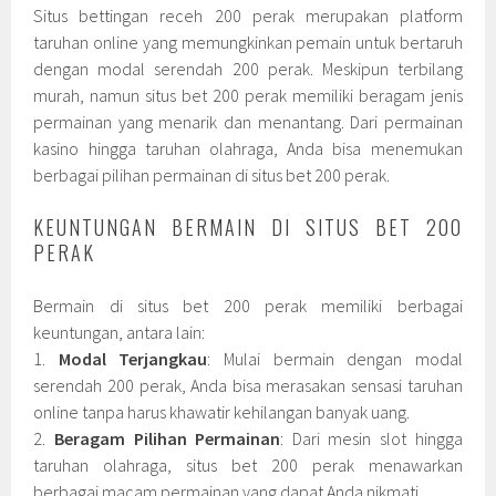
Situs bettingan receh 200 perak merupakan platform
taruhan online yang memungkinkan pemain untuk bertaruh
dengan modal serendah 200 perak. Meskipun terbilang
murah, namun situs bet 200 perak memiliki beragam jenis
permainan yang menarik dan menantang. Dari permainan
kasino hingga taruhan olahraga, Anda bisa menemukan
berbagai pilihan permainan di situs bet 200 perak.
KEUNTUNGAN BERMAIN DI SITUS BET 200
PERAK
Bermain di situs bet 200 perak memiliki berbagai
keuntungan, antara lain:
1.
Modal Terjangkau
: Mulai bermain dengan modal
serendah 200 perak, Anda bisa merasakan sensasi taruhan
online tanpa harus khawatir kehilangan banyak uang.
2.
Beragam Pilihan Permainan
: Dari mesin slot hingga
taruhan olahraga, situs bet 200 perak menawarkan
berbagai macam permainan yang dapat Anda nikmati.