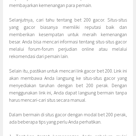
membayarkan kemenangan para pemain.
Selanjutnya, cari tahu tentang bet 200 gacor. Situs-situs
yang gacor biasanya memiliki reputasi baik dan
memberikan kesempatan untuk meraih kemenangan
besar. Anda bisa mencari informasi tentang situs-situs gacor
melalui forum-forum perjudian online atau melalui
rekomendasi dari pemain lain.
Selain itu, pastikan untuk mencari link gacor bet 200. Link ini
akan membawa Anda langsung ke situs-situs gacor yang
menyediakan taruhan dengan bet 200 perak. Dengan
menggunakan link ini, Anda dapat langsung bermain tanpa
harus mencari-cari situs secara manual.
Dalam bermain di situs gacor dengan modal bet 200 perak,
ada beberapa tips yang perlu Anda perhatikan.