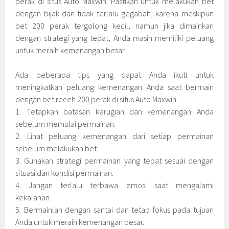
perak di situs Auto Maxwin. Pastikan untuk melakukan bet
dengan bijak dan tidak terlalu gegabah, karena meskipun
bet 200 perak tergolong kecil, namun jika dimainkan
dengan strategi yang tepat, Anda masih memiliki peluang
untuk meraih kemenangan besar.
Ada beberapa tips yang dapat Anda ikuti untuk
meningkatkan peluang kemenangan Anda saat bermain
dengan bet receh 200 perak di situs Auto Maxwin:
1. Tetapkan batasan kerugian dan kemenangan Anda
sebelum memulai permainan.
2. Lihat peluang kemenangan dari setiap permainan
sebelum melakukan bet.
3. Gunakan strategi permainan yang tepat sesuai dengan
situasi dan kondisi permainan.
4. Jangan terlalu terbawa emosi saat mengalami
kekalahan.
5. Bermainlah dengan santai dan tetap fokus pada tujuan
Anda untuk meraih kemenangan besar.