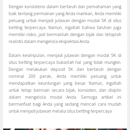
Dengan konsistensi dalam bertaruh dan pemahaman yang
baik tentang permainan yang Anda mainkan, Anda memiliki
peluang untuk menjadi jutawan dengan modal 5K di situs
betting terpercaya. Namun, ingatlah bahwa taruhan juga
memiliki risiko, jadi bermainlah dengan bijak dan tetaplah
realistis dalam mengelola ekspektasi Anda.
Dalam kesimpulan, menjadi jutawan dengan modal 5K di
situs betting terpercaya bukanlah hal yang tidak mungkin.
Dengan melakukan deposit 5K dan bertaruh dengan
nominal 200 perak, Anda memiliki peluang untuk
mendapatkan keuntungan yang besar. Namun, ingatlah
untuk tetap bermain secara bijak, konsisten, dan disiplin
dalam mengelola modal Anda. Semoga artikel ini
bermanfaat bagi Anda yang sedang mencari cara mudah
untuk menjadi jutawan melalui situs betting terpercaya.