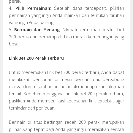
perak.
4.
Pilih Permainan
: Setelah dana terdeposit, pilihlah
permainan yang ingin Anda mainkan dan tentukan taruhan
yang ingin Anda pasang.
5.
Bermain dan Menang
: Nikmati permainan di situs bet
200 perak dan berharaplah bisa meraih kemenangan yang
besar.
Link Bet 200 Perak Terbaru
Untuk menemukan link bet 200 perak terbaru, Anda dapat
melakukan pencarian di mesin pencari atau bergabung
dengan forum taruhan online untuk mendapatkan informasi
terkait. Sebelum menggunakan link bet 200 perak terbaru,
pastikan Anda memverifikasi keabsahan link tersebut agar
terhindar dari penipuan.
Bermain di situs bettingan receh 200 perak merupakan
pilihan yang tepat bagi Anda yang ingin merasakan sensasi