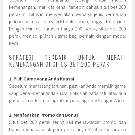
kemenangan, mari kita kenali terlebih dahulu situs bet 200
perak ini. Situs ini menyediakan berbagai jenis permainan
judi online mulai dari sportsbook, casino, hingga slot online.
Dengan minimal taruhan hanya 200 perak, situs bet 200
perak menjadi pilihan utama bagi pemain dengan modal
kecil.
STRATEGI TERBAIK UNTUK MERAIH
KEMENANGAN DI SITUS BET 200 PERAK
1. Pilih Game yang Anda Kuasai
Sebelum memasang taruhan, pastikan Anda memilih game
yang benar-benar Anda kuasai. Fokuslah pada satu atau dua
game saja untuk meningkatkan peluang kemenangan Anda.
2. Manfaatkan Promo dan Bonus
Situs bet 200 perak sering kali menawarkan promo dan
bonus menarik untuk para pemainnya. Manfaatkan promo