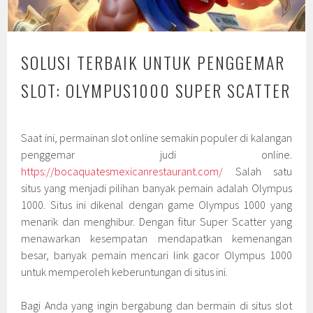
SOLUSI TERBAIK UNTUK PENGGEMAR
SLOT: OLYMPUS1000 SUPER SCATTER
Saat ini, permainan slot online semakin populer di kalangan
penggemar judi online.
https://bocaquatesmexicanrestaurant.com/
Salah satu
situs yang menjadi pilihan banyak pemain adalah Olympus
1000. Situs ini dikenal dengan game Olympus 1000 yang
menarik dan menghibur. Dengan fitur Super Scatter yang
menawarkan kesempatan mendapatkan kemenangan
besar, banyak pemain mencari link gacor Olympus 1000
untuk memperoleh keberuntungan di situs ini.
Bagi Anda yang ingin bergabung dan bermain di situs slot