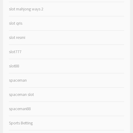
slot mahjong ways 2
slot qris
slot resmi
slot777
slot88
spaceman
spaceman slot
spaceman88
Sports Betting