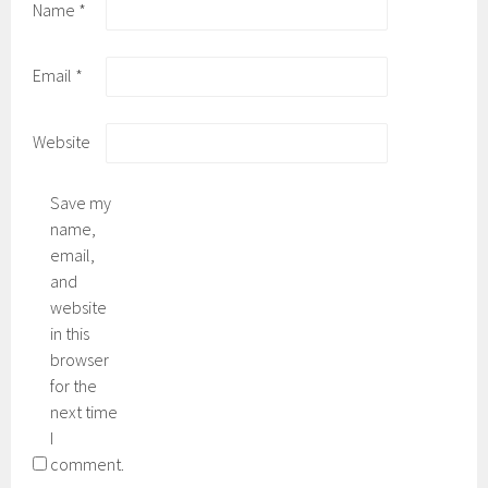
Name
*
Email
*
Website
Save my
name,
email,
and
website
in this
browser
for the
next time
I
comment.