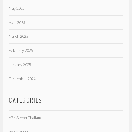
May 2025
April 2025
March 2025
February 2025
January 2025
December 2024
CATEGORIES
APK Server Thailand
apk slot777