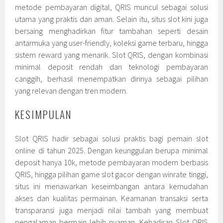
metode pembayaran digital, QRIS muncul sebagai solusi
utama yang praktis dan aman. Selain itu, situs slot kini juga
bersaing menghadirkan fitur tambahan seperti desain
antarmuka yang user-friendly, koleksi game terbaru, hingga
sistem reward yang menarik. Slot QRIS, dengan kombinasi
minimal deposit rendah dan teknologi pembayaran
canggih, berhasil menempatkan dirinya sebagai pilihan
yang relevan dengan tren modern.
KESIMPULAN
Slot QRIS hadir sebagai solusi praktis bagi pemain slot
online di tahun 2025. Dengan keunggulan berupa minimal
deposit hanya 10k, metode pembayaran modern berbasis
QRIS, hingga pilihan game slot gacor dengan winrate tinggi,
situs ini menawarkan keseimbangan antara kemudahan
akses dan kualitas permainan. Keamanan transaksi serta
transparansi juga menjadi nilai tambah yang membuat
pengalaman bermain lebih nyaman. Kehadiran Slot QRIS