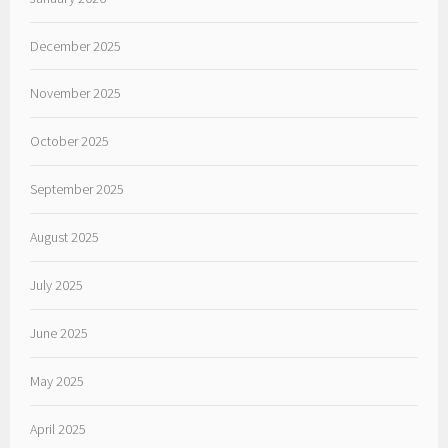
December 2025
November 2025
October 2025
September 2025
August 2025
July 2025
June 2025
May 2025
April 2025