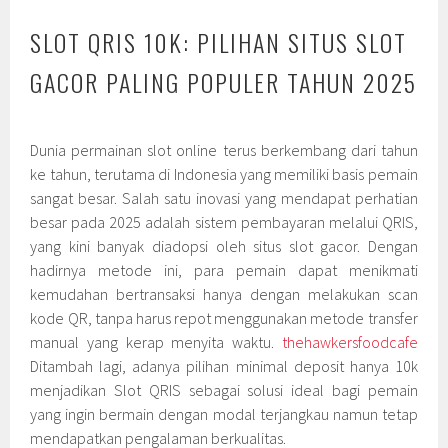
SLOT QRIS 10K: PILIHAN SITUS SLOT
GACOR PALING POPULER TAHUN 2025
Dunia permainan slot online terus berkembang dari tahun
ke tahun, terutama di Indonesia yang memiliki basis pemain
sangat besar. Salah satu inovasi yang mendapat perhatian
besar pada 2025 adalah sistem pembayaran melalui QRIS,
yang kini banyak diadopsi oleh situs slot gacor. Dengan
hadirnya metode ini, para pemain dapat menikmati
kemudahan bertransaksi hanya dengan melakukan scan
kode QR, tanpa harus repot menggunakan metode transfer
manual yang kerap menyita waktu.
thehawkersfoodcafe
Ditambah lagi, adanya pilihan minimal deposit hanya 10k
menjadikan Slot QRIS sebagai solusi ideal bagi pemain
yang ingin bermain dengan modal terjangkau namun tetap
mendapatkan pengalaman berkualitas.