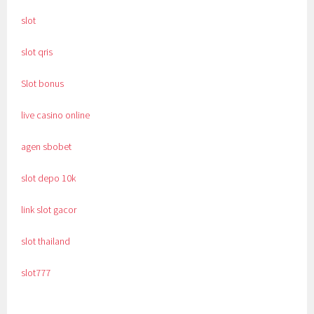
slot
slot qris
Slot bonus
live casino online
agen sbobet
slot depo 10k
link slot gacor
slot thailand
slot777