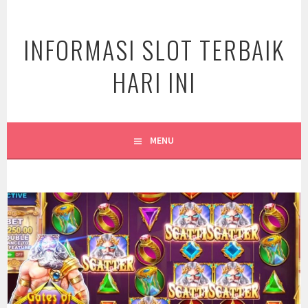
Skip
to
INFORMASI SLOT TERBAIK
content
HARI INI
MENU