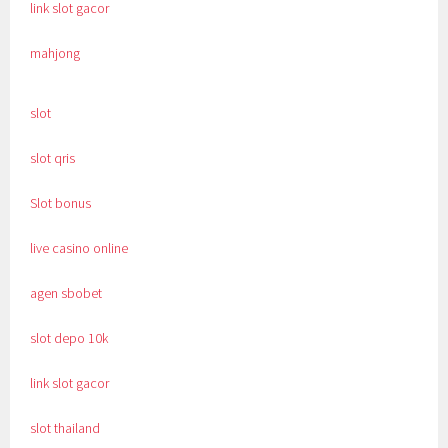
link slot gacor
mahjong
slot
slot qris
Slot bonus
live casino online
agen sbobet
slot depo 10k
link slot gacor
slot thailand