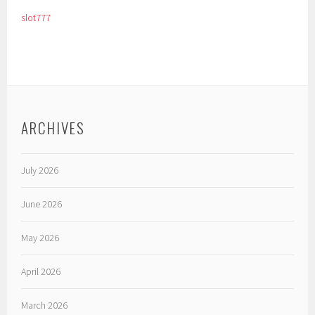
slot777
ARCHIVES
July 2026
June 2026
May 2026
April 2026
March 2026