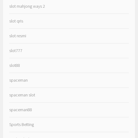
slot mahjong ways 2
slot qris
slot resmi
slot777
slot88
spaceman
spaceman slot
spaceman88
Sports Betting