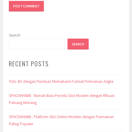
Search
SEARCH
RECENT POSTS
Toto 4D dengan Panduan Memahami Format Permainan Angka
SPACEMAN88 : Rumah Baru Pecinta Slot Modern dengan Ribuan
Peluang Menang
SPACEMAN88 : Platform Slot Online Modern dengan Permainan
Paling Populer