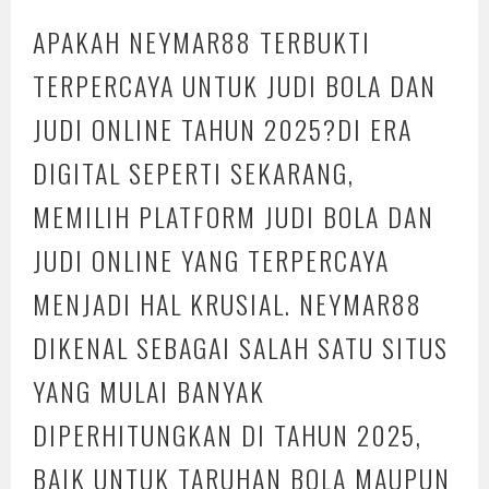
APAKAH NEYMAR88 TERBUKTI
TERPERCAYA UNTUK JUDI BOLA DAN
JUDI ONLINE TAHUN 2025?DI ERA
DIGITAL SEPERTI SEKARANG,
MEMILIH PLATFORM JUDI BOLA DAN
JUDI ONLINE YANG TERPERCAYA
MENJADI HAL KRUSIAL. NEYMAR88
DIKENAL SEBAGAI SALAH SATU SITUS
YANG MULAI BANYAK
DIPERHITUNGKAN DI TAHUN 2025,
BAIK UNTUK TARUHAN BOLA MAUPUN