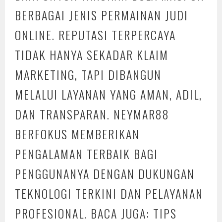
BERBAGAI JENIS PERMAINAN JUDI
ONLINE. REPUTASI TERPERCAYA
TIDAK HANYA SEKADAR KLAIM
MARKETING, TAPI DIBANGUN
MELALUI LAYANAN YANG AMAN, ADIL,
DAN TRANSPARAN. NEYMAR88
BERFOKUS MEMBERIKAN
PENGALAMAN TERBAIK BAGI
PENGGUNANYA DENGAN DUKUNGAN
TEKNOLOGI TERKINI DAN PELAYANAN
PROFESIONAL. BACA JUGA: TIPS