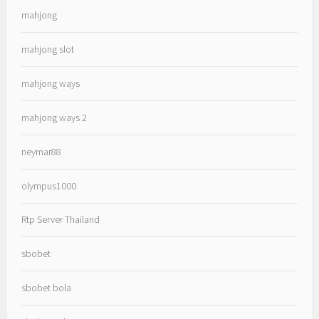
mahjong
mahjong slot
mahjong ways
mahjong ways 2
neymar88
olympus1000
Rtp Server Thailand
sbobet
sbobet bola