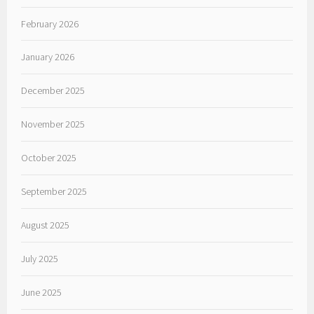
February 2026
January 2026
December 2025
November 2025
October 2025
September 2025
August 2025
July 2025
June 2025