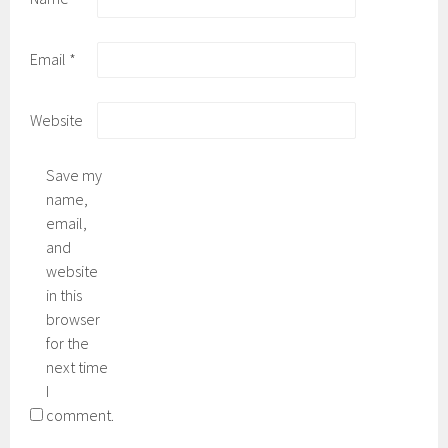
Email
*
Website
Save my
name,
email,
and
website
in this
browser
for the
next time
I
comment.