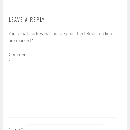
LEAVE A REPLY
Your email address will not be published.
Required fields
are marked
*
Comment
*
Name
*