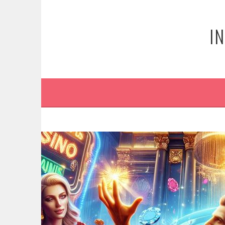
Skip
to
I
content