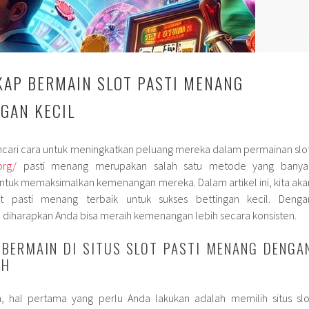
AP BERMAIN SLOT PASTI MENANG
GAN KECIL
encari cara untuk meningkatkan peluang mereka dalam permainan slot
org/
pasti menang merupakan salah satu metode yang banya
ntuk memaksimalkan kemenangan mereka. Dalam artikel ini, kita aka
t pasti menang terbaik untuk sukses bettingan kecil. Denga
, diharapkan Anda bisa meraih kemenangan lebih secara konsisten.
 BERMAIN DI SITUS SLOT PASTI MENANG DENGA
AH
 hal pertama yang perlu Anda lakukan adalah memilih situs slo