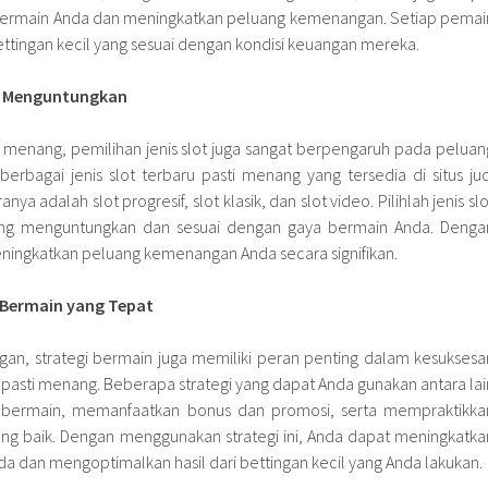
rmain Anda dan meningkatkan peluang kemenangan. Setiap pemai
ettingan kecil yang sesuai dengan kondisi keuangan mereka.
ng Menguntungkan
i menang, pemilihan jenis slot juga sangat berpengaruh pada peluan
rbagai jenis slot terbaru pasti menang yang tersedia di situs jud
nya adalah slot progresif, slot klasik, dan slot video. Pilihlah jenis slo
ing menguntungkan dan sesuai dengan gaya bermain Anda. Denga
ningkatkan peluang kemenangan Anda secara signifikan.
Bermain yang Tepat
ngan, strategi bermain juga memiliki peran penting dalam kesuksesa
pasti menang. Beberapa strategi yang dapat Anda gunakan antara lai
 bermain, memanfaatkan bonus dan promosi, serta mempraktikka
g baik. Dengan menggunakan strategi ini, Anda dapat meningkatka
 dan mengoptimalkan hasil dari bettingan kecil yang Anda lakukan.