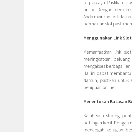
terpercaya. Pastikan situ
online. Dengan memilih 
Anda mainkan adil dan am
permainan slot pasti me
Menggunakan Link Slot
Memanfaatkan link slo
meningkatkan peluang
mengakses berbagai jenis 
Hal ini dapat membant
Namun, pastikan untuk s
penipuan online.
Menentukan Batasan Be
Salah satu strategi pe
bettingan kecil. Dengan
mencegah kerugian besa