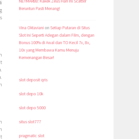
NEYMAR88: Kakek Zeus Hari Ini Scatter
i
Beruntun Pasti Menang!
g
s
Vina Oktaviani
on
Setiap Putaran di Situs
Slot Ini Seperti Adegan dalam Film, dengan
Bonus 100% di Awal dan TO Kecil 7x, 8x,
10x yang Membawa Kamu Menuju
m
Kemenangan Besar!
t
.
.
slot deposit qris
n
slot depo 10k
slot depo 5000
n
situs slot777
n
pragmatic slot
t