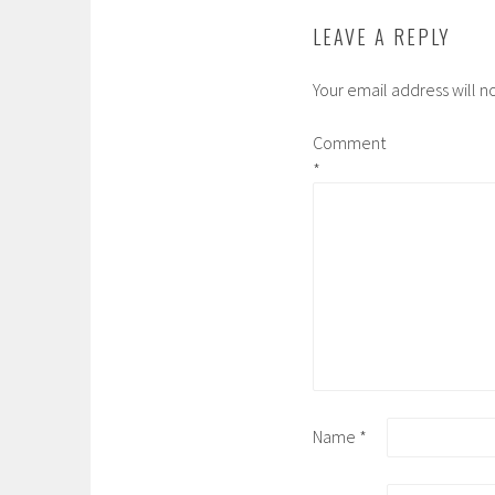
LEAVE A REPLY
Your email address will n
Comment
*
Name
*