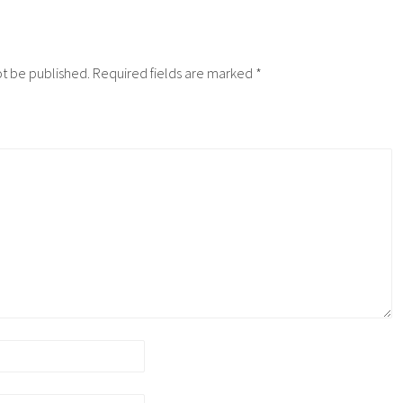
ot be published.
Required fields are marked
*