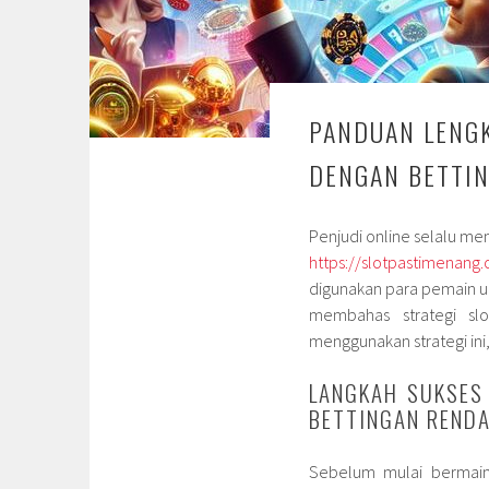
PANDUAN LENGK
DENGAN BETTIN
Penjudi online selalu m
https://slotpastimenang.
digunakan para pemain u
membahas strategi slo
menggunakan strategi ini
LANGKAH SUKSES
BETTINGAN REND
Sebelum mulai bermain,