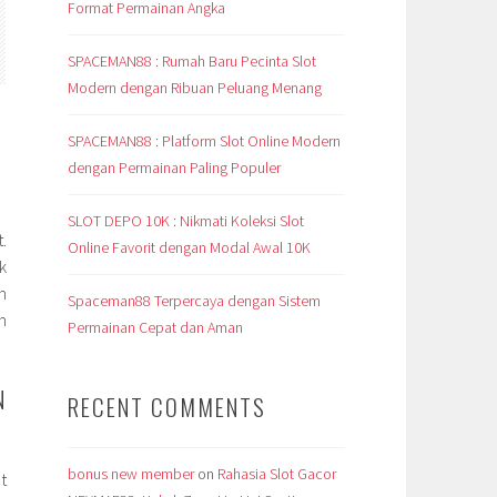
Format Permainan Angka
SPACEMAN88 : Rumah Baru Pecinta Slot
Modern dengan Ribuan Peluang Menang
SPACEMAN88 : Platform Slot Online Modern
dengan Permainan Paling Populer
SLOT DEPO 10K : Nikmati Koleksi Slot
.
Online Favorit dengan Modal Awal 10K
k
n
Spaceman88 Terpercaya dengan Sistem
n
Permainan Cepat dan Aman
N
RECENT COMMENTS
bonus new member
on
Rahasia Slot Gacor
t