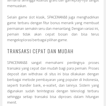
ternama sehingga kualitas grafis dan gameplay-nya sangat
memuaskan.
Selain game slot klasik, SPACEMAN88 juga menghadirkan
game terbaru dengan fitur bonus menarik yang membuat
permainan semakin seru dan menantang. Dengan variasi ini,
pemain tidak akan cepat bosan dan bisa terus
mengeksplorasi berbagai pilihan game.
TRANSAKSI CEPAT DAN MUDAH
SPACEMAN88 sangat memahami pentingnya proses
transaksi yang cepat dan mudah bagi para pemain. Proses
deposit dan withdraw di situs ini bisa dilakukan dengan
berbagai metode pembayaran yang populer di Indonesia,
seperti transfer bank, e-wallet, dan lainnya. Sistem yang
digunakan sudah terintegrasi dengan teknologi terbaru
sehingga setiap transaksi bisa diproses dalam hitungan
menit.