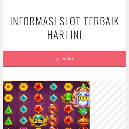
Skip
to
INFORMASI SLOT TERBAIK
content
HARI INI
MENU