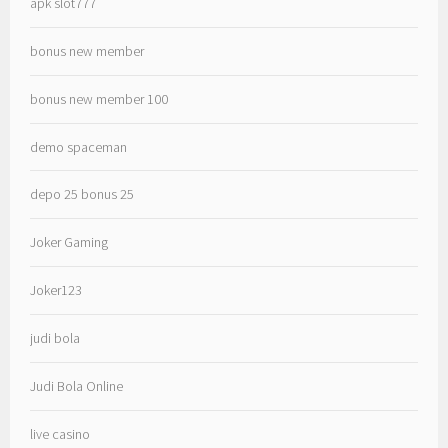
apk slot777
bonus new member
bonus new member 100
demo spaceman
depo 25 bonus 25
Joker Gaming
Joker123
judi bola
Judi Bola Online
live casino