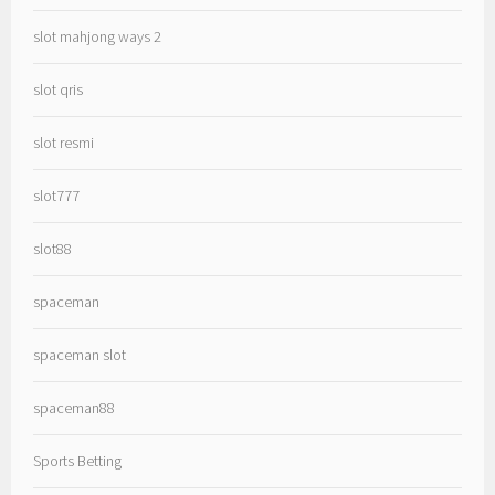
slot mahjong ways 2
slot qris
slot resmi
slot777
slot88
spaceman
spaceman slot
spaceman88
Sports Betting