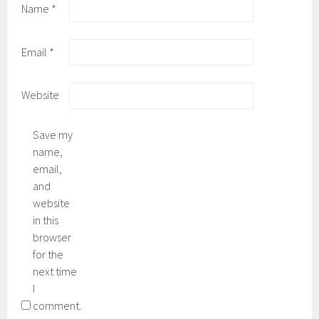
Name
*
Email
*
Website
Save my
name,
email,
and
website
in this
browser
for the
next time
I
comment.