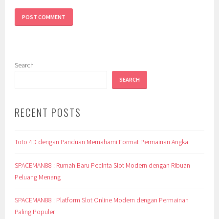
Search
SEARCH
RECENT POSTS
Toto 4D dengan Panduan Memahami Format Permainan Angka
SPACEMAN88 : Rumah Baru Pecinta Slot Modern dengan Ribuan
Peluang Menang
SPACEMAN88 : Platform Slot Online Modern dengan Permainan
Paling Populer