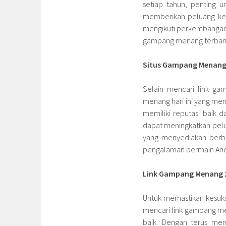
setiap tahun, penting u
memberikan peluang kem
mengikuti perkembangan 
gampang menang terbaru
Situs Gampang Menang 
Selain mencari link ga
menang hari ini yang me
memiliki reputasi baik 
dapat meningkatkan pelu
yang menyediakan berb
pengalaman bermain And
Link Gampang Menang 
Untuk memastikan kesuks
mencari link gampang m
baik. Dengan terus men