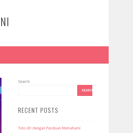
NI
Search
SEARCH
RECENT POSTS
Toto 4D dengan Panduan Memahami