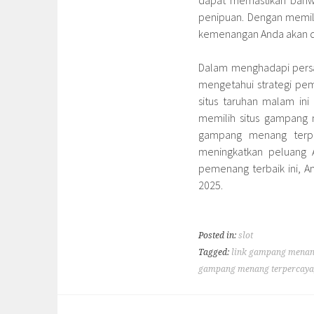
penipuan. Dengan memil
kemenangan Anda akan di
Dalam menghadapi persai
mengetahui strategi pe
situs taruhan malam in
memilih situs gampang 
gampang menang terpe
meningkatkan peluang 
pemenang terbaik ini, A
2025.
Posted in:
slot
Tagged:
link gampang menan
gampang menang terpercaya