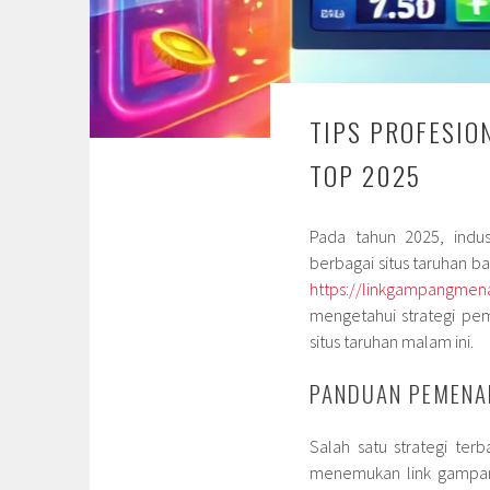
TIPS PROFESIO
TOP 2025
Pada tahun 2025, indu
berbagai situs taruhan
https://linkgampangmen
mengetahui strategi p
situs taruhan malam ini.
PANDUAN PEMENA
Salah satu strategi te
menemukan link gampang