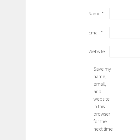
Name
*
Email
*
Website
Save my
name,
email,
and
website
in this
browser
for the
next time
I