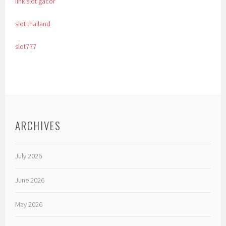
link slot gacor
slot thailand
slot777
ARCHIVES
July 2026
June 2026
May 2026