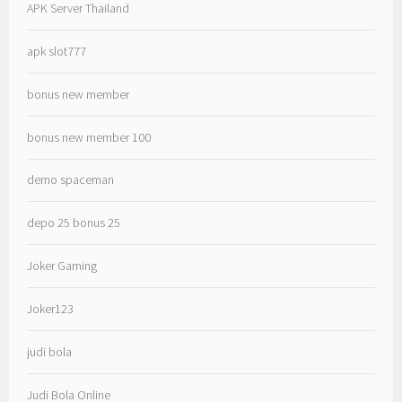
APK Server Thailand
apk slot777
bonus new member
bonus new member 100
demo spaceman
depo 25 bonus 25
Joker Gaming
Joker123
judi bola
Judi Bola Online