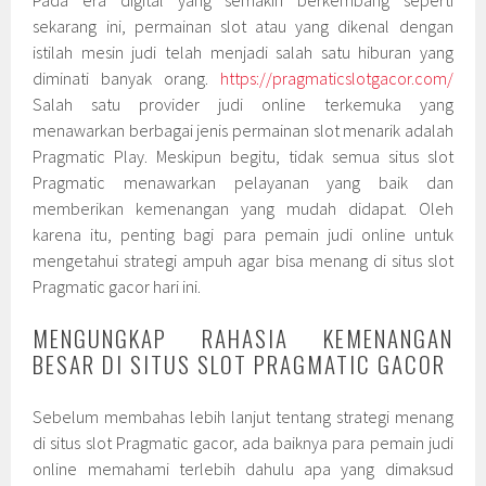
Pada era digital yang semakin berkembang seperti
sekarang ini, permainan slot atau yang dikenal dengan
istilah mesin judi telah menjadi salah satu hiburan yang
diminati banyak orang.
https://pragmaticslotgacor.com/
Salah satu provider judi online terkemuka yang
menawarkan berbagai jenis permainan slot menarik adalah
Pragmatic Play. Meskipun begitu, tidak semua situs slot
Pragmatic menawarkan pelayanan yang baik dan
memberikan kemenangan yang mudah didapat. Oleh
karena itu, penting bagi para pemain judi online untuk
mengetahui strategi ampuh agar bisa menang di situs slot
Pragmatic gacor hari ini.
MENGUNGKAP RAHASIA KEMENANGAN
BESAR DI SITUS SLOT PRAGMATIC GACOR
Sebelum membahas lebih lanjut tentang strategi menang
di situs slot Pragmatic gacor, ada baiknya para pemain judi
online memahami terlebih dahulu apa yang dimaksud