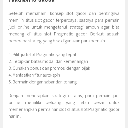
Setelah memahami konsep slot gacor dan pentingnya
memilih situs slot gacor terpercaya, saatnya para pemain
judi online untuk mengetahui strategi ampuh agar bisa
menang di situs slot Pragmatic gacor. Berikut adalah
beberapa strategi yang bisa digunakan para pemain:
1. Pilih judi slot Pragmatic yang tepat
2. Tetapkan batas modal dan kemenangan
3. Gunakan bonus dan promosi dengan bijak
4. Manfaatkan fitur auto-spin
5. Bermain dengan sabar dan tenang
Dengan menerapkan strategi di atas, para pemain judi
online memiliki peluang yang lebih besar untuk
memenangkan permainan slot di situs slot Pragmatic gacor
hari ini.