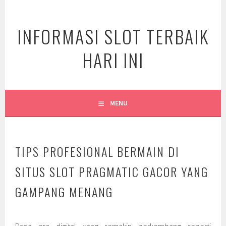
Skip
to
INFORMASI SLOT TERBAIK
content
HARI INI
MENU
TIPS PROFESIONAL BERMAIN DI
SITUS SLOT PRAGMATIC GACOR YANG
GAMPANG MENANG