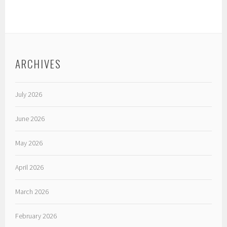
ARCHIVES
July 2026
June 2026
May 2026
April 2026
March 2026
February 2026