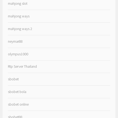
mahjong slot
mahjong ways
mahjong ways 2
neymar88
olympus1000
Rtp Server Thailand
sbobet
sbobet bola
sbobet online
sbobet88