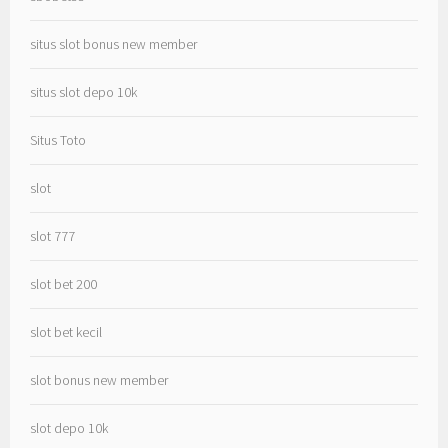
situs slot bonus new member
situs slot depo 10k
Situs Toto
slot
slot 777
slot bet 200
slot bet kecil
slot bonus new member
slot depo 10k