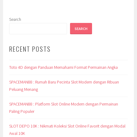
Search
SEARCH
RECENT POSTS
Toto 4D dengan Panduan Memahami Format Permainan Angka
SPACEMAN88 : Rumah Baru Pecinta Slot Modern dengan Ribuan
Peluang Menang
SPACEMAN88 : Platform Slot Online Modern dengan Permainan
Paling Populer
SLOT DEPO 10K : Nikmati Koleksi Slot Online Favorit dengan Modal
Awal 10K