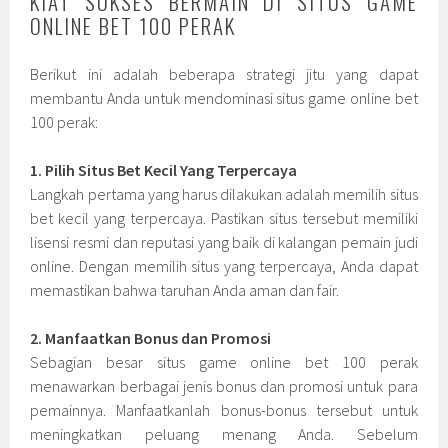
KIAT SUKSES BERMAIN DI SITUS GAME
ONLINE BET 100 PERAK
Berikut ini adalah beberapa strategi jitu yang dapat
membantu Anda untuk mendominasi situs game online bet
100 perak:
1. Pilih Situs Bet Kecil Yang Terpercaya
Langkah pertama yang harus dilakukan adalah memilih situs
bet kecil yang terpercaya. Pastikan situs tersebut memiliki
lisensi resmi dan reputasi yang baik di kalangan pemain judi
online. Dengan memilih situs yang terpercaya, Anda dapat
memastikan bahwa taruhan Anda aman dan fair.
2. Manfaatkan Bonus dan Promosi
Sebagian besar situs game online bet 100 perak
menawarkan berbagai jenis bonus dan promosi untuk para
pemainnya. Manfaatkanlah bonus-bonus tersebut untuk
meningkatkan peluang menang Anda. Sebelum