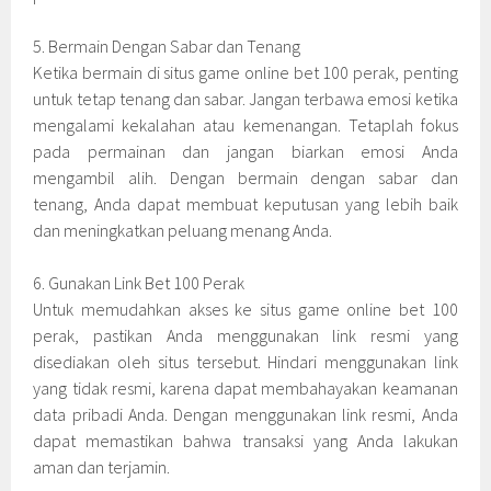
5. Bermain Dengan Sabar dan Tenang
Ketika bermain di situs game online bet 100 perak, penting
untuk tetap tenang dan sabar. Jangan terbawa emosi ketika
mengalami kekalahan atau kemenangan. Tetaplah fokus
pada permainan dan jangan biarkan emosi Anda
mengambil alih. Dengan bermain dengan sabar dan
tenang, Anda dapat membuat keputusan yang lebih baik
dan meningkatkan peluang menang Anda.
6. Gunakan Link Bet 100 Perak
Untuk memudahkan akses ke situs game online bet 100
perak, pastikan Anda menggunakan link resmi yang
disediakan oleh situs tersebut. Hindari menggunakan link
yang tidak resmi, karena dapat membahayakan keamanan
data pribadi Anda. Dengan menggunakan link resmi, Anda
dapat memastikan bahwa transaksi yang Anda lakukan
aman dan terjamin.