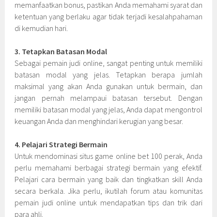
memanfaatkan bonus, pastikan Anda memahami syarat dan
ketentuan yang berlaku agar tidak terjadi kesalahpahaman
di kemudian hari.
3. Tetapkan Batasan Modal
Sebagai pemain judi online, sangat penting untuk memiliki
batasan modal yang jelas. Tetapkan berapa jumlah
maksimal yang akan Anda gunakan untuk bermain, dan
jangan pernah melampaui batasan tersebut. Dengan
memiliki batasan modal yang jelas, Anda dapat mengontrol
keuangan Anda dan menghindari kerugian yang besar.
4. Pelajari Strategi Bermain
Untuk mendominasi situs game online bet 100 perak, Anda
perlu memahami berbagai strategi bermain yang efektif.
Pelajari cara bermain yang baik dan tingkatkan skill Anda
secara berkala. Jika perlu, ikutilah forum atau komunitas
pemain judi online untuk mendapatkan tips dan trik dari
para ahli.