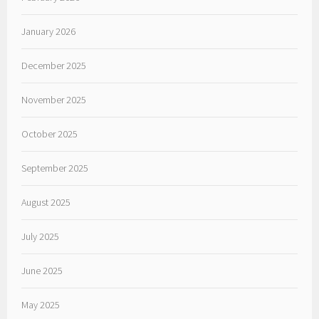
January 2026
December 2025
November 2025
October 2025
September 2025
August 2025
July 2025
June 2025
May 2025