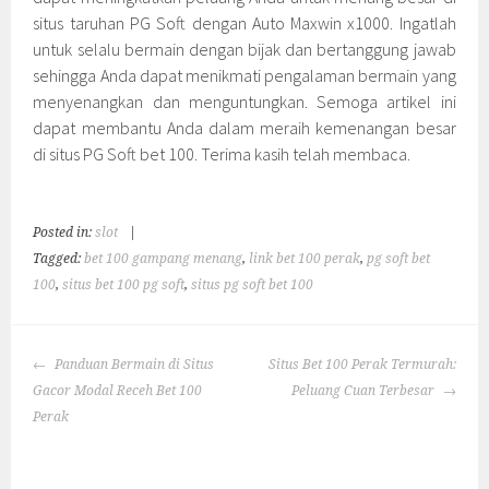
situs taruhan PG Soft dengan Auto Maxwin x1000. Ingatlah
untuk selalu bermain dengan bijak dan bertanggung jawab
sehingga Anda dapat menikmati pengalaman bermain yang
menyenangkan dan menguntungkan. Semoga artikel ini
dapat membantu Anda dalam meraih kemenangan besar
di situs PG Soft bet 100. Terima kasih telah membaca.
Posted in:
slot
|
Tagged:
bet 100 gampang menang
,
link bet 100 perak
,
pg soft bet
100
,
situs bet 100 pg soft
,
situs pg soft bet 100
POST
Panduan Bermain di Situs
Situs Bet 100 Perak Termurah:
NAVIGATION
Gacor Modal Receh Bet 100
Peluang Cuan Terbesar
Perak