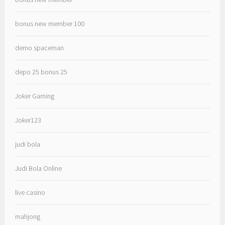
bonus new member 100
demo spaceman
depo 25 bonus 25
Joker Gaming
Joker123
judi bola
Judi Bola Online
live casino
mahjong