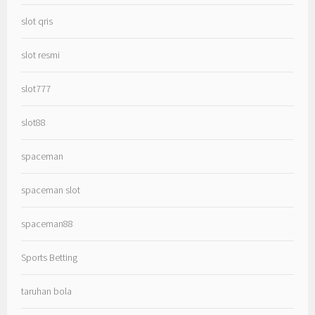
slot qris
slot resmi
slot777
slot88
spaceman
spaceman slot
spaceman88
Sports Betting
taruhan bola