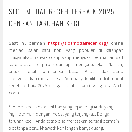
SLOT MODAL RECEH TERBAIK 2025
DENGAN TARUHAN KECIL
Saat ini, bermain
https://slotmodalreceh.org/
online
menjadi salah satu hobi yang populer di kalangan
masyarakat. Banyak orang yang menyukai permainan slot
karena bisa menghibur dan juga menguntungkan. Namun,
untuk meraih keuntungan besar, Anda tidak perlu
mengeluarkan modal besar. Ada banyak pilihan slot modal
receh terbaik 2025 dengan taruhan kecil yang bisa Anda
coba.
Slot bet kecil adalah pilihan yang tepat bagi Anda yang
ingin bermain dengan modal yang terjangkau. Dengan
taruhan kecil, Anda tetap bisa merasakan sensasi bermain
slot tanpa perlu khawatir kehilangan banyak uang.