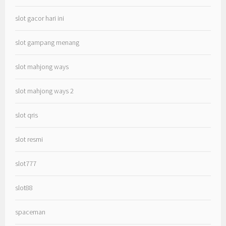
slot gacor hari ini
slot gampang menang
slot mahjong ways
slot mahjong ways 2
slot qris
slot resmi
slot777
slot88
spaceman