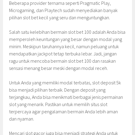
Beberapa provider ternama seperti Pragmatic Play,
Microgaming, dan Playtech sudah menyediakan banyak
pilihan slot bet kecil yang seru dan menguntungkan.
Salah satu kelebihan bermain slot bet 100 adalah Anda bisa
memperoleh keuntungan yang besar dengan modal yang
minim. Meskipun taruhannya kecil, namun peluang untuk
mendapatkan jackpot tetap terbuka lebar. Jadi, jangan
ragu untuk mencoba bermain slot bet 100 dan rasakan
sensasi menang besar meski dengan modal receh.
Untuk Anda yang memiliki modal terbatas, slot deposit 5k
bisa menjadi pilihan terbaik. Dengan deposit yang
terjangkau, Anda bisa menikmati berbagai jenis permainan
slot yang menarik. Pastikan untuk memilih situs slot
terpercaya agar pengalaman bermain Anda lebih aman
dan nyaman.
Mencari slot gacor juga bisa menjadi strategi Anda untuk