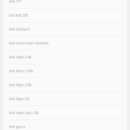
slot 777
slot bet 200
slot bet kecil
slot bonus new member
slot depo 10k
slot depo 10rb
slot depo 20k
slot depo 5k
slot depo qris 10k
slot gacor