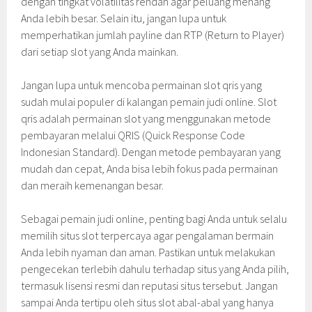
dengan tingkat volatilitas rendah agar peluang menang
Anda lebih besar. Selain itu, jangan lupa untuk
memperhatikan jumlah payline dan RTP (Return to Player)
dari setiap slot yang Anda mainkan.
Jangan lupa untuk mencoba permainan slot qris yang
sudah mulai populer di kalangan pemain judi online. Slot
qris adalah permainan slot yang menggunakan metode
pembayaran melalui QRIS (Quick Response Code
Indonesian Standard). Dengan metode pembayaran yang
mudah dan cepat, Anda bisa lebih fokus pada permainan
dan meraih kemenangan besar.
Sebagai pemain judi online, penting bagi Anda untuk selalu
memilih situs slot terpercaya agar pengalaman bermain
Anda lebih nyaman dan aman. Pastikan untuk melakukan
pengecekan terlebih dahulu terhadap situs yang Anda pilih,
termasuk lisensi resmi dan reputasi situs tersebut. Jangan
sampai Anda tertipu oleh situs slot abal-abal yang hanya