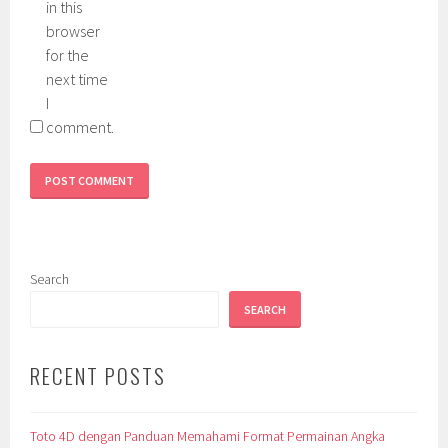
in this
browser
for the
next time
I
comment.
Search
SEARCH
RECENT POSTS
Toto 4D dengan Panduan Memahami Format Permainan Angka