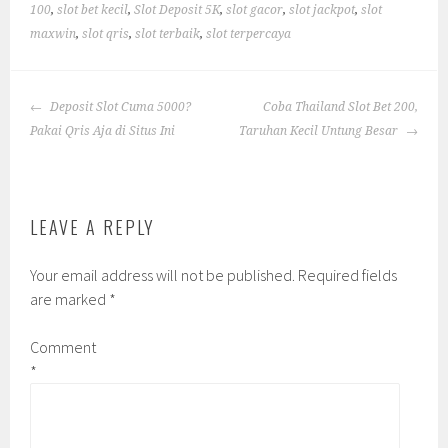
100
,
slot bet kecil
,
Slot Deposit 5K
,
slot gacor
,
slot jackpot
,
slot
maxwin
,
slot qris
,
slot terbaik
,
slot terpercaya
POST
Deposit Slot Cuma 5000?
Coba Thailand Slot Bet 200,
NAVIGATION
Pakai Qris Aja di Situs Ini
Taruhan Kecil Untung Besar
LEAVE A REPLY
Your email address will not be published.
Required fields
are marked
*
Comment
*