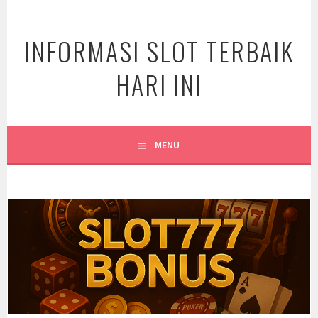
Skip
to
INFORMASI SLOT TERBAIK
content
HARI INI
MENU