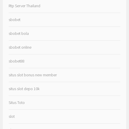
Rtp Server Thailand
sbobet
sbobet bola
sbobet online
sbobet88
situs slot bonus new member
situs slot depo 10k
Situs Toto
slot