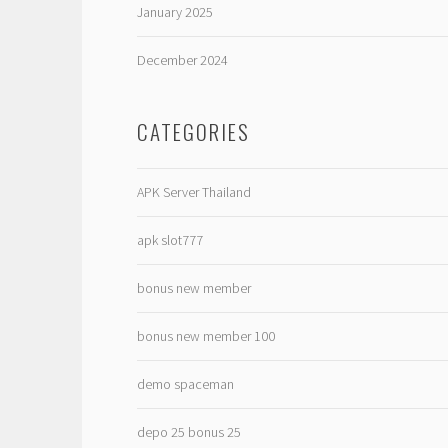
January 2025
December 2024
CATEGORIES
APK Server Thailand
apk slot777
bonus new member
bonus new member 100
demo spaceman
depo 25 bonus 25