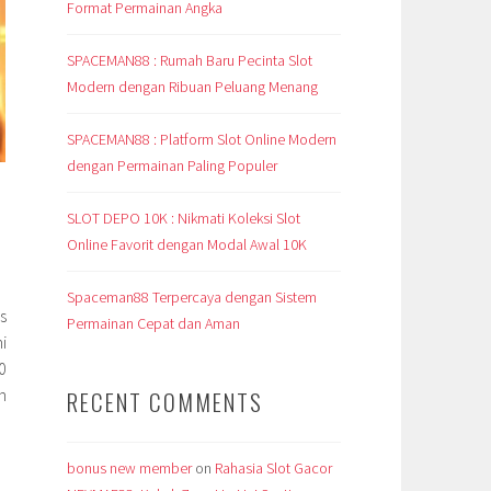
Format Permainan Angka
SPACEMAN88 : Rumah Baru Pecinta Slot
Modern dengan Ribuan Peluang Menang
SPACEMAN88 : Platform Slot Online Modern
dengan Permainan Paling Populer
SLOT DEPO 10K : Nikmati Koleksi Slot
Online Favorit dengan Modal Awal 10K
Spaceman88 Terpercaya dengan Sistem
s
Permainan Cepat dan Aman
i
0
n
RECENT COMMENTS
bonus new member
on
Rahasia Slot Gacor