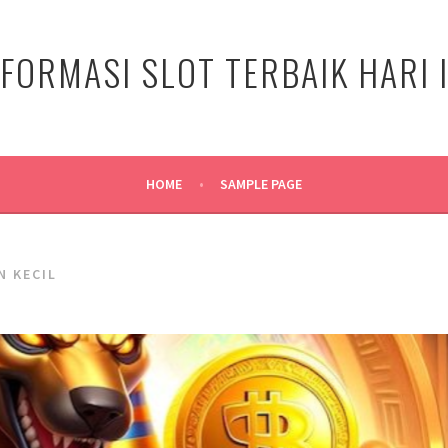
NFORMASI SLOT TERBAIK HARI I
HOME
SAMPLE PAGE
N KECIL