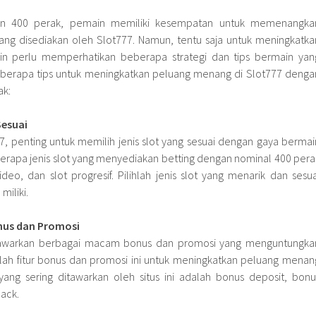
an 400 perak, pemain memiliki kesempatan untuk memenangka
ang disediakan oleh Slot777. Namun, tentu saja untuk meningkatka
n perlu memperhatikan beberapa strategi dan tips bermain yan
 beberapa tips untuk meningkatkan peluang menang di Slot777 denga
ak:
Sesuai
7, penting untuk memilih jenis slot yang sesuai dengan gaya bermai
berapa jenis slot yang menyediakan betting dengan nominal 400 pera
video, dan slot progresif. Pilihlah jenis slot yang menarik dan sesua
iliki.
onus dan Promosi
enawarkan berbagai macam bonus dan promosi yang menguntungka
lah fitur bonus dan promosi ini untuk meningkatkan peluang menan
ang sering ditawarkan oleh situs ini adalah bonus deposit, bonu
back.