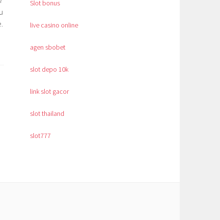
Slot bonus
u
.
live casino online
agen sbobet
slot depo 10k
link slot gacor
slot thailand
slot777