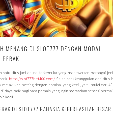
H MENANG DI SLOT777 DENGAN MODAL
0 PERAK
 satu situs judi online terkemuka yang menawarkan berbagai jeni
narik.
https://slot777bet400.com/
Salah satu keunggulan dari situs in
k melakukan betting dengan nominal yang kecil, yaitu mulai dari 40
jadi daya tarik bagi para pemain yang ingin merasakan sensasi bermai
ih kecil.
ERAK DI SLOT777 RAHASIA KEBERHASILAN BESAR