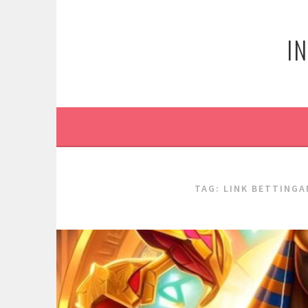
Skip
to
I
content
TAG:
LINK BETTINGA